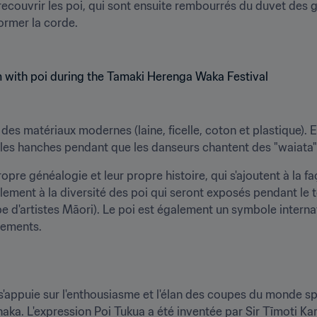
 recouvrir les poi, qui sont ensuite rembourrés du duvet des g
former la corde.

 des matériaux modernes (laine, ficelle, coton et plastique). E
t les hanches pendant que les danseurs chantent des "waiata"
pre généalogie et leur propre histoire, qui s'ajoutent à la faç
lement à la diversité des poi qui seront exposés pendant le to
 d'artistes Māori). Le poi est également un symbole internat
ments.

 s'appuie sur l'enthousiasme et l'élan des coupes du monde sp
aka. L'expression Poi Tukua a été inventée par Sir Tīmoti Kar