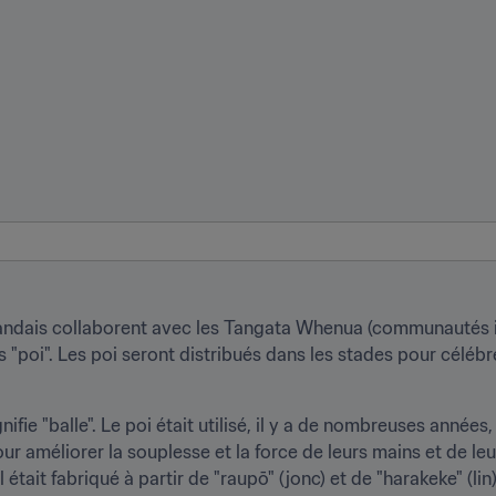
andais collaborent avec les Tangata Whenua (communautés 
des "poi". Les poi seront distribués dans les stades pour céléb
ifie "balle". Le poi était utilisé, il y a de nombreuses années,
r améliorer la souplesse et la force de leurs mains et de leur
 était fabriqué à partir de "raupō" (jonc) et de "harakeke" (lin