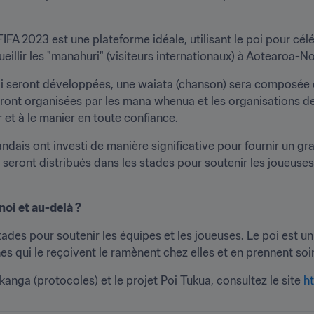
FA 2023 est une plateforme idéale, utilisant le poi pour célé
cueillir les "manahuri" (visiteurs internationaux) à Aotearoa-N
i seront développées, une waiata (chanson) sera composée en 
ront organisées par les mana whenua et les organisations de la
r et à le manier en toute confiance.
dais ont investi de manière significative pour fournir un gr
eront distribués dans les stades pour soutenir les joueuses 
noi et au-delà ?
ades pour soutenir les équipes et les joueuses. Le poi est un 
nes qui le reçoivent le ramènent chez elles et en prennent soi
ikanga (protocoles) et le projet Poi Tukua, consultez le site 
h