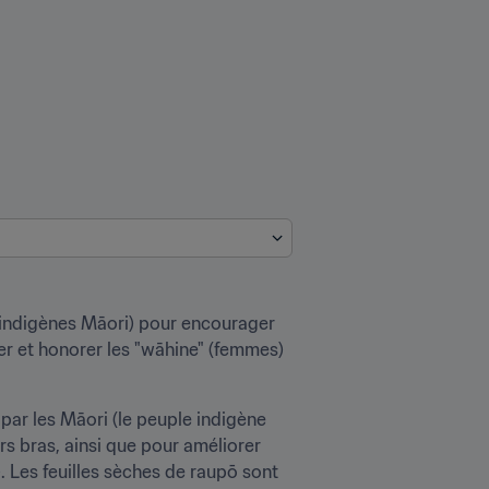
indigènes Māori) pour encourager 
rer et honorer les "wāhine" (femmes) 
 par les Māori (le peuple indigène 
s bras, ainsi que pour améliorer 
). Les feuilles sèches de raupō sont 