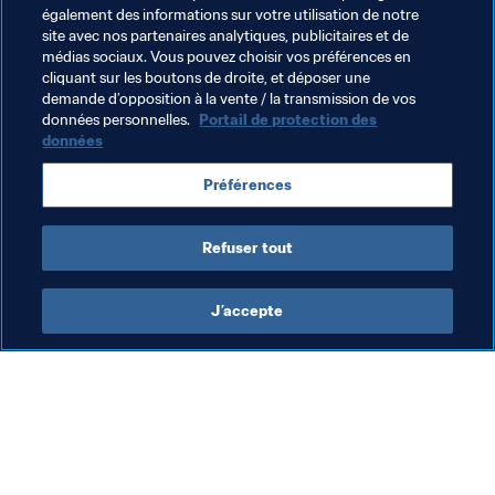
Thèmes en lien
également des informations sur votre utilisation de notre
site avec nos partenaires analytiques, publicitaires et de
médias sociaux. Vous pouvez choisir vos préférences en
Développement Durable
Droits de l'Homme
cliquant sur les boutons de droite, et déposer une
demande d’opposition à la vente / la transmission de vos
Organisation
données personnelles.
Portail de protection des
données
Coupe du Monde Féminine de la FIFA 2023
Préférences
Australia
AFC
New Zealand
OFC
Refuser tout
J’accepte
L’action de la FIFA
Visitez également
Juridique
Toutes les infos et 