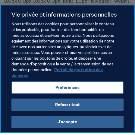
0.0px 0.0px 0.0px 0.0px; font: 11.0px Helvetica; -webkit-
text-stroke: #000000; min-height: 13.0px} span.s1 {text-
Vie privée et informations personnelles
decoration: underline ; font-kerning: none} span.s2 {font-
kerning: none}
Nous utilisons des cookies pour personnaliser le contenu
et les publicités, pour fournir des fonctionnalités de
médias sociaux et analyser notre trafic. Nous partageons
Thèmes en lien
également des informations sur votre utilisation de notre
site avec nos partenaires analytiques, publicitaires et de
médias sociaux. Vous pouvez choisir vos préférences en
Compétitions FIFA
Brazil
Canada
Japan
cliquant sur les boutons de droite, et déposer une
demande d’opposition à la vente / la transmission de vos
DPR Korea
Nigeria
Papua New Guinea
données personnelles.
Portail de protection des
données
Spain
Sweden
CAF
AFC
UEFA
Préférences
Concacaf
OFC
CONMEBOL
Refuser tout
J’accepte