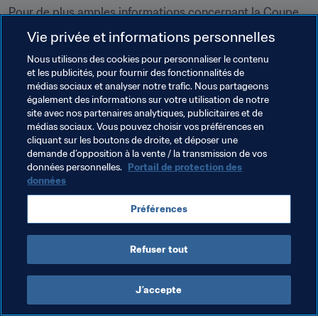
Pour de plus amples informations concernant la Coupe 
du Monde Féminine U-17 2022, rendez-vous sur 
FIFA+
.
Vie privée et informations personnelles
Liste complète des arbitres sélectionnées
Nous utilisons des cookies pour personnaliser le contenu
et les publicités, pour fournir des fonctionnalités de
médias sociaux et analyser notre trafic. Nous partageons
également des informations sur votre utilisation de notre
Thèmes en lien
site avec nos partenaires analytiques, publicitaires et de
médias sociaux. Vous pouvez choisir vos préférences en
cliquant sur les boutons de droite, et déposer une
Arbitrage
Organisation
demande d’opposition à la vente / la transmission de vos
données personnelles.
Portail de protection des
Coupe du Monde Féminine U-17 de la FIFA, Inde 
données
2022™
Préférences
India
AFC
Refuser tout
J’accepte