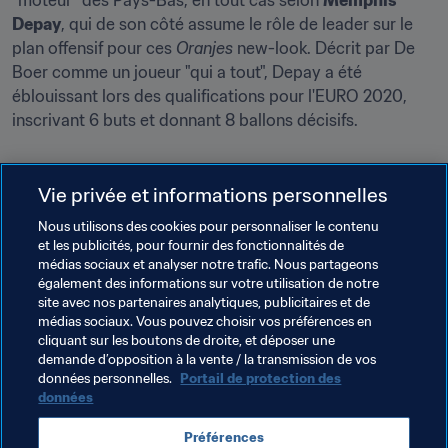
"moteur" des Pays-Bas, en tout cas selon 
Memphis 
Depay
, qui de son côté assume le rôle de leader sur le 
plan offensif pour ces 
Oranjes
 new-look. Décrit par De 
Boer comme un joueur "qui a tout", Depay a été 
éblouissant lors des qualifications pour l'EURO 2020, 
inscrivant 6 buts et donnant 8 ballons décisifs.
Les adversaires à venir dans les qualifications
Vie privée et informations personnelles
Turquie (à l'extérieur), 24 mars
Nous utilisons des cookies pour personnaliser le contenu
Lettonie (à domicile), 27 mars
et les publicités, pour fournir des fonctionnalités de
médias sociaux et analyser notre trafic. Nous partageons
Gibraltar (à domicile), 30 mars
également des informations sur votre utilisation de notre
site avec nos partenaires analytiques, publicitaires et de
médias sociaux. Vous pouvez choisir vos préférences en
cliquant sur les boutons de droite, et déposer une
demande d’opposition à la vente / la transmission de vos
Thèmes en lien
données personnelles.
Portail de protection des
données
Coupe du Monde de la FIFA, Qatar 2022
Italy
Préférences