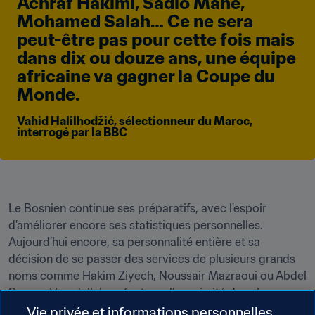
Achraf Hakimi, Sadio Mané, 
Mohamed Salah… Ce ne sera 
peut-être pas pour cette fois mais 
dans dix ou douze ans, une équipe 
africaine va gagner la Coupe du 
Monde.
Vahid Halilhodžić, sélectionneur du Maroc, 
interrogé par la BBC
Le Bosnien continue ses préparatifs, avec l'espoir 
d’améliorer encore ses statistiques personnelles. 
Aujourd’hui encore, sa personnalité entière et sa 
décision de se passer des services de plusieurs grands 
noms comme Hakim Ziyech, Noussair Mazraoui ou Abdel 
Razzaq Hamdallah ne font pas l’unanimité dans les 
médias marocains. Rien de nouveau cependant pour 
Vie privée et informations personnelles