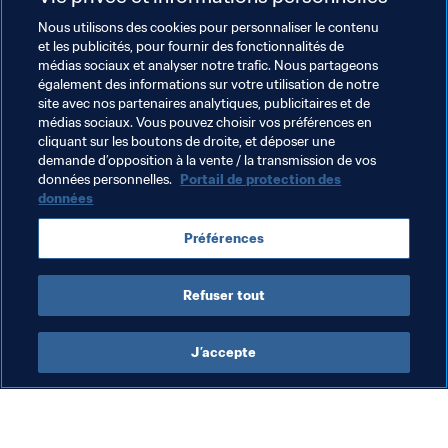
Coach Vahid
, qui a dû faire face à de telles situations 
Nous utilisons des cookies pour personnaliser le contenu
tout au long de sa carrière. Et qui a toujours su réaliser 
et les publicités, pour fournir des fonctionnalités de
des exploits.
médias sociaux et analyser notre trafic. Nous partageons
également des informations sur votre utilisation de notre
site avec nos partenaires analytiques, publicitaires et de
Thèmes en lien
médias sociaux. Vous pouvez choisir vos préférences en
cliquant sur les boutons de droite, et déposer une
demande d’opposition à la vente / la transmission de vos
Coupe du Monde de la FIFA, Qatar 2022
données personnelles.
Portail de protection des
données
Morocco
CAF
Bosnia and Herzegovina
Préférences
UEFA
Refuser tout
J’accepte