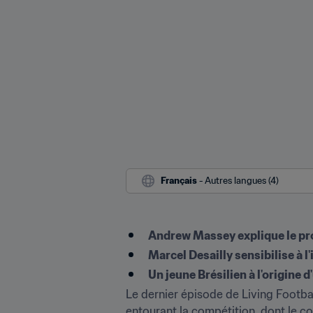
Français
 - Autres langues (4)
Andrew Massey explique le pro
Marcel Desailly sensibilise à
Un jeune Brésilien à l'origine 
Le dernier épisode de Living Footba
entourant la compétition, dont le co