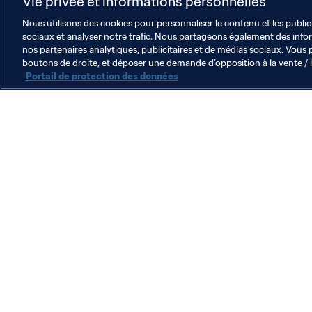
Vie privée et informations personnelles
Nous utilisons des cookies pour personnaliser le contenu et les public
sociaux et analyser notre trafic. Nous partageons également des inform
nos partenaires analytiques, publicitaires et de médias sociaux. Vous 
boutons de droite, et déposer une demande d’opposition à la vente / 
Portail de protection des données
L’action de la FIFA
Juridique
Système de transfert
Football féminin
Promotion du football
Innovation
Développement des talents
Organisation des compétitions