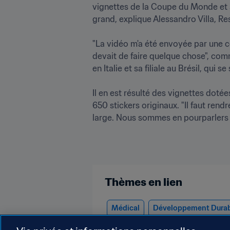
vignettes de la Coupe du Monde et a 
grand, explique Alessandro Villa, Res
"La vidéo m'a été envoyée par une col
devait de faire quelque chose", comme
en Italie et sa filiale au Brésil, qui 
Il en est résulté des vignettes doté
650 stickers originaux. "Il faut ren
Thèmes en lien
Médical
Développement Dura
AFC