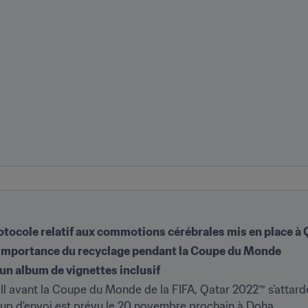
tocole relatif aux commotions cérébrales mis en place à
 l'importance du recyclage pendant la Coupe du Monde
d'un album de vignettes inclusif
ll avant la Coupe du Monde de la FIFA, Qatar 2022™ s'attard
up d'envoi est prévu le 20 novembre prochain à Doha. 
