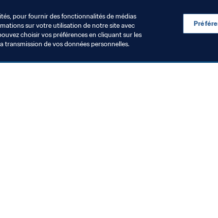
ités, pour fournir des fonctionnalités de médias
Préfér
ations sur votre utilisation de notre site avec
pouvez choisir vos préférences en cliquant sur les
la transmission de vos données personnelles.
Visitez également
Toutes les infos et tous les articles
Rapports et documents
Fondation FIFA
FIFA Museum
Emplois & Carrières