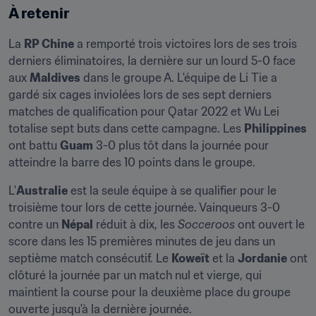
À retenir
La 
RP Chine
 a remporté trois victoires lors de ses trois 
derniers éliminatoires, la dernière sur un lourd 5-0 face 
aux 
Maldives
 dans le groupe A. L'équipe de Li Tie a 
gardé six cages inviolées lors de ses sept derniers 
matches de qualification pour Qatar 2022 et Wu Lei 
totalise sept buts dans cette campagne. Les 
Philippines
ont battu 
Guam
 3-0 plus tôt dans la journée pour 
atteindre la barre des 10 points dans le groupe.
L'
Australie
 est la seule équipe à se qualifier pour le 
troisième tour lors de cette journée. Vainqueurs 3-0 
contre un 
Népal
 réduit à dix, les 
Socceroos
 ont ouvert le 
score dans les 15 premières minutes de jeu dans un 
septième match consécutif. Le 
Koweït
 et la 
Jordanie
 ont 
clôturé la journée par un match nul et vierge, qui 
maintient la course pour la deuxième place du groupe 
ouverte jusqu'à la dernière journée.