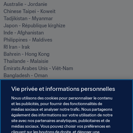
Australie - Jordanie

Chinese Taipei - Koweït

Tadjikistan - Myanmar

Japon - République kirghize

Inde - Afghanistan

Philippines - Maldives

RI Iran - Irak

Bahreïn - Hong Kong

Thaïlande - Malaisie

Émirats Arabes Unis - Viêt-Nam

Bangladesh - Oman

Arabie Saoudite - Ouzbékistan

Vie privée et informations personnelles
Palestine - Yémen

RP Chine - Syrie
Nous utilisons des cookies pour personnaliser le contenu
et les publicités, pour fournir des fonctionnalités de
médias sociaux et analyser notre trafic. Nous partageons
Thèmes en lien
également des informations sur votre utilisation de notre
site avec nos partenaires analytiques, publicitaires et de
médias sociaux. Vous pouvez choisir vos préférences en
Coupe du Monde de la FIFA, Qatar 2022
IR Iran
cliquant sur les boutons de droite, et déposer une