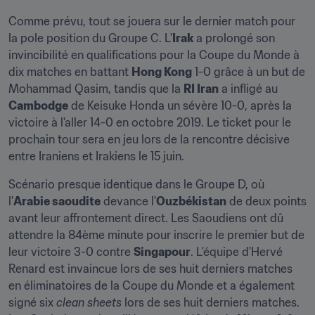
Comme prévu, tout se jouera sur le dernier match pour 
la pole position du Groupe C. L'
Irak
 a prolongé son 
invincibilité en qualifications pour la Coupe du Monde à 
dix matches en battant 
Hong Kong
 1-0 grâce à un but de 
Mohammad Qasim, tandis que la 
RI Iran
 a infligé au 
Cambodge
 de Keisuke Honda un sévère 10-0, après la 
victoire à l'aller 14-0 en octobre 2019. Le ticket pour le 
prochain tour sera en jeu lors de la rencontre décisive 
entre Iraniens et Irakiens le 15 juin.
Scénario presque identique dans le Groupe D, où 
l'
Arabie saoudite
 devance l'
Ouzbékistan
 de deux points 
avant leur affrontement direct. Les Saoudiens ont dû 
attendre la 84ème minute pour inscrire le premier but de 
leur victoire 3-0 contre 
Singapour
. L'équipe d'Hervé 
Renard est invaincue lors de ses huit derniers matches 
en éliminatoires de la Coupe du Monde et a également 
signé six 
clean sheets
 lors de ses huit derniers matches. 