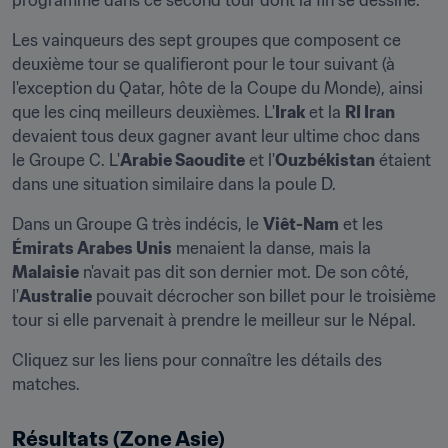
programme dans ce second tour dont la fin se dessine.
Les vainqueurs des sept groupes que composent ce 
deuxième tour se qualifieront pour le tour suivant (à 
l'exception du Qatar, hôte de la Coupe du Monde), ainsi 
que les cinq meilleurs deuxièmes. L'
Irak
 et la 
RI Iran
devaient tous deux gagner avant leur ultime choc dans 
le Groupe C. L'
Arabie Saoudite
 et l'
Ouzbékistan
 étaient 
dans une situation similaire dans la poule D.
Dans un Groupe G très indécis, le 
Viêt-Nam
 et les 
Émirats Arabes Unis
 menaient la danse, mais la 
Malaisie
 n'avait pas dit son dernier mot. De son côté, 
l'
Australie
 pouvait décrocher son billet pour le troisième 
tour si elle parvenait à prendre le meilleur sur le Népal.
Cliquez sur les liens pour connaître les détails des 
matches.
Résultats (Zone Asie)