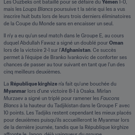
Les Ouzbeks ont bataillé pour se défaire du 
Yémen
 1-0, 
mais les 
Loups Blancs
 poursuive t la série qui les a vus 
inscrire huit buts lors de leurs trois derniers éliminatoires 
de la Coupe du Monde sans en encaisser un seul.
Il n'y a eu qu'un seul match dans le Groupe E, au cours 
duquel Abdullah Fawaz a signé un doublé pour 
Oman
lors de la victoire 2-1 sur l'
Afghanistan
. Ce succès 
permet à l'équipe de Branko Ivankovic de conforter ses 
chances de passer au tour suivant en tant que l'un des 
cinq meilleurs deuxièmes.
La 
République kirghize
 n'a fait qu'une bouchée du 
Myanmar
 lors d'une victoire 8-1 à Osaka. Mirlan 
Murzaev a signé un triplé pour ramener les 
Faucons 
Blancs
 à la hauteur du Tadjikistan dans le Groupe F avec 
10 points. Les Tadjiks restent cependant les mieux placés 
pour deuxièmes puisqu'ils accueilleront le Myanmar lors 
de la dernière journée, tandis que la République kirghize 
affronte le Japon, déjà vainqueur du groupe.