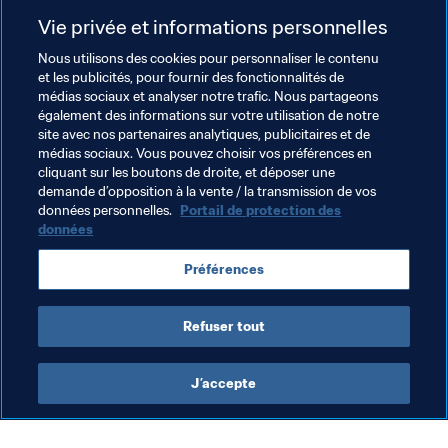
Vie privée et informations personnelles
Documents Connexes
Nous utilisons des cookies pour personnaliser le contenu
et les publicités, pour fournir des fonctionnalités de
médias sociaux et analyser notre trafic. Nous partageons
Thèmes en lien
également des informations sur votre utilisation de notre
site avec nos partenaires analytiques, publicitaires et de
médias sociaux. Vous pouvez choisir vos préférences en
Coupe du Monde de la FIFA, Qatar 2022
cliquant sur les boutons de droite, et déposer une
demande d’opposition à la vente / la transmission de vos
Australia
Jordan
Uzbekistan
India
données personnelles.
Portail de protection des
données
Malaysia
Korea Republic
Kyrgyz Republic
Préférences
AFC
Refuser tout
J’accepte