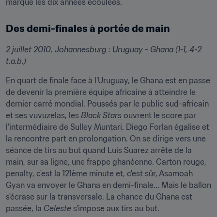
marqué les dix années écoulées.
Des demi-finales à portée de main
2 juillet 2010, Johannesburg : Uruguay - Ghana (1-1, 4-2 
t.a.b.)
En quart de finale face à l'Uruguay, le Ghana est en passe 
de devenir la première équipe africaine à atteindre le 
dernier carré mondial. Poussés par le public sud-africain 
et ses vuvuzelas, les 
Black Stars
 ouvrent le score par 
l'intermédiaire de Sulley Muntari. Diego Forlan égalise et 
la rencontre part en prolongation. On se dirige vers une 
séance de tirs au but quand Luis Suarez arrête de la 
main, sur sa ligne, une frappe ghanéenne. Carton rouge, 
penalty, c'est la 121ème minute et, c'est sûr, Asamoah 
Gyan va envoyer le Ghana en demi-finale... Mais le ballon 
s'écrase sur la transversale. La chance du Ghana est 
passée, la 
Celeste
 s'impose aux tirs au but.