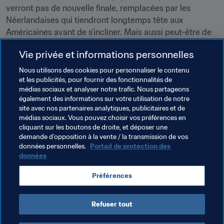
verront pas de nouvelle finale, remplacées par les 
Néerlandaises qui tiendront longtemps tête aux 
Américaines avant de s’incliner. Mais aussi peut-être de 
poser les bases d’un avenir radieux.
Vie privée et informations personnelles
Nous utilisons des cookies pour personnaliser le contenu
et les publicités, pour fournir des fonctionnalités de
médias sociaux et analyser notre trafic. Nous partageons
Thèmes en lien
également des informations sur votre utilisation de notre
site avec nos partenaires analytiques, publicitaires et de
médias sociaux. Vous pouvez choisir vos préférences en
Coupe du Monde de la FIFA, Qatar 2022
cliquant sur les boutons de droite, et déposer une
demande d’opposition à la vente / la transmission de vos
Compétitions FIFA
Ghana
Spain
Japan
données personnelles.
Portail de protection des
données
Brazil
Germany
Cameroon
USA
France
Préférences
Belgium
Netherlands
Refuser tout