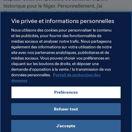
historique pour le Niger. Personnellement, j’ai 
l’impression d’être passé à côté de quelque chose en 
2010... J’aimerais vraiment avoir l’occasion d’emmener 
Vie privée et informations personnelles
une équipe en Coupe du Monde avant de prendre ma 
Nous utilisons des cookies pour personnaliser le contenu
retraite", conclut-il.
et les publicités, pour fournir des fonctionnalités de
médias sociaux et analyser notre trafic. Nous partageons
également des informations sur votre utilisation de notre
site avec nos partenaires analytiques, publicitaires et de
médias sociaux. Vous pouvez choisir vos préférences en
cliquant sur les boutons de droite, et déposer une
demande d’opposition à la vente / la transmission de vos
Thèmes en lien
données personnelles.
Portail de protection des
données
Coupe du Monde de la FIFA, Qatar 2022
Niger
Préférences
CAF
Refuser tout
J’accepte