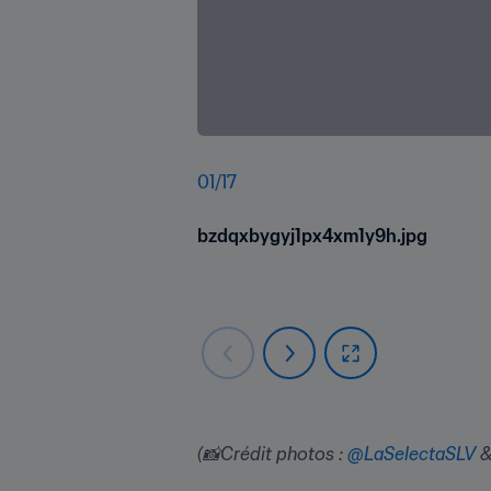
01
/
17
bzdqxbygyj1px4xm1y9h.jpg
(📸Crédit photos : 
@LaSelectaSLV
 &