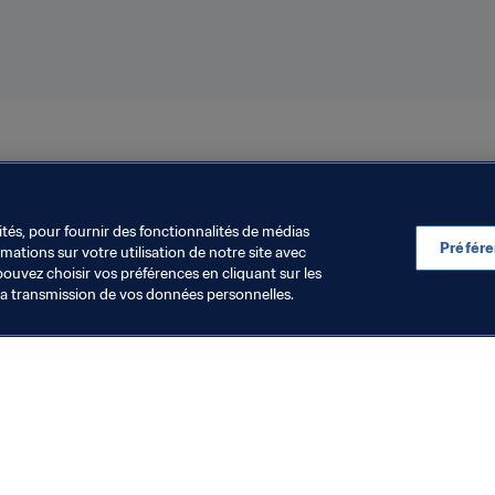
 2022
Concacaf
St Kitts and Nevis
Canada
El Salvado
ités, pour fournir des fonctionnalités de médias
Préfér
ations sur votre utilisation de notre site avec
pouvez choisir vos préférences en cliquant sur les
la transmission de vos données personnelles.
Visitez également
Toutes les infos et tous les articles