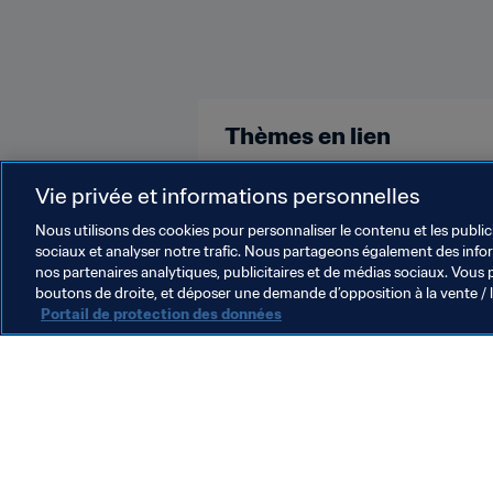
Thèmes en lien
Vie privée et informations personnelles
Coupe du Monde de la FIFA, Qatar
Nous utilisons des cookies pour personnaliser le contenu et les public
sociaux et analyser notre trafic. Nous partageons également des inform
nos partenaires analytiques, publicitaires et de médias sociaux. Vous 
boutons de droite, et déposer une demande d’opposition à la vente / 
Portail de protection des données
L’action de la FIFA
Juridique