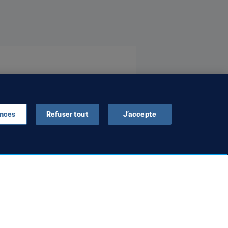
r
Haiti
Panama
Curaçao
ences
Refuser tout
J’accepte