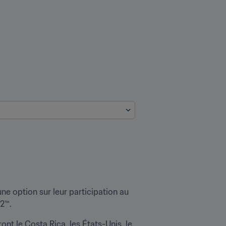
e option sur leur participation au 
2™.
nt le Costa Rica, les États-Unis, le 