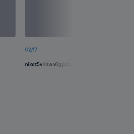
02
/
17
niksz5vrihwa0gyatyaz.jpg