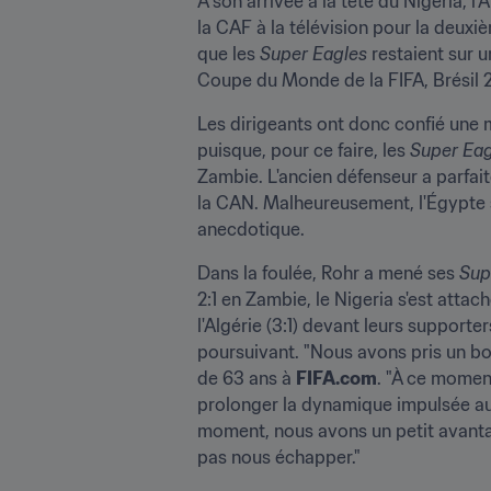
À son arrivée à la tête du Nigeria,
la CAF à la télévision pour la deuxièm
que les 
Super Eagles 
restaient sur 
Coupe du Monde de la FIFA, Brésil 
Les dirigeants ont donc confié une mi
puisque, pour ce faire, les 
Super Eag
Zambie. L'ancien défenseur a parfait
la CAN. Malheureusement, l'Égypte s
anecdotique.
Dans la foulée, Rohr a mené ses 
Sup
2:1 en Zambie, le Nigeria s'est atta
l'Algérie (3:1) devant leurs supporte
poursuivant. "Nous avons pris un bon 
de 63 ans à 
FIFA.com
. "À ce momen
prolonger la dynamique impulsée au G
moment, nous avons un petit avantag
pas nous échapper."