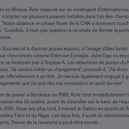
n Afrique, Rohr s'appuie sur un contingent d'internationaux
r compter sur plusieurs joueurs installés dans l'un des champi
 "Notre absence en phase finale de la CAN a durement touché l'
 Toutefois, il n'est pas question à ce stade de fermer la porte 
deaux.
 Success et à d'autres jeunes espoirs, à l'image d'Alex Iwobi 
naux chevronnés comme Elderson Echiejile, John Ogu ou encore
e se limiterait pas à l'équipe A. Les sélections de jeunes du Nig
s. "Je voulais initier un changement", poursuit-il. "J'ai do
pas officiellement à sa tête. Je me suis également engagé à ga
gagements que j'ai pris dès ma nomination en août dernier."
re de joueur à Bordeaux en 1989, Rohr s'est immédiatement lanc
mation des Girondins, avant de s'installer sur le banc de l'équ
n 2010. Deux ans plus tard, il menait le Gabon en quarts de fi
rkina Faso et du Niger. Les deux fois, il avait du démission
eria, l'heure de la revanche a peut-être sonné.