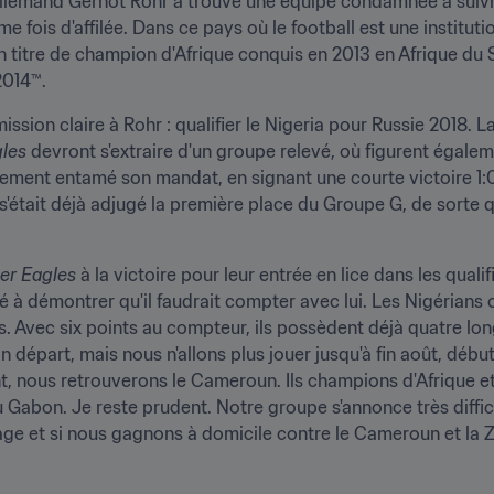
 l'Allemand Gernot Rohr a trouvé une équipe condamnée à suivr
e fois d'affilée. Dans ce pays où le football est une institutio
un titre de champion d'Afrique conquis en 2013 en Afrique du 
2014™.
ssion claire à Rohr : qualifier le Nigeria pour Russie 2018. L
les 
devront s'extraire d'un groupe relevé, où figurent égaleme
ement entamé son mandat, en signant une courte victoire 1:0 
'était déjà adjugé la première place du Groupe G, de sorte q
er Eagles 
à la victoire pour leur entrée en lice dans les quali
ché à démontrer qu'il faudrait compter avec lui. Les Nigérians
rs. Avec six points au compteur, ils possèdent déjà quatre lo
départ, mais nous n'allons plus jouer jusqu'à fin août, début
t, nous retrouverons le Cameroun. Ils champions d'Afrique et
abon. Je reste prudent. Notre groupe s'annonce très difficile
e et si nous gagnons à domicile contre le Cameroun et la Zam