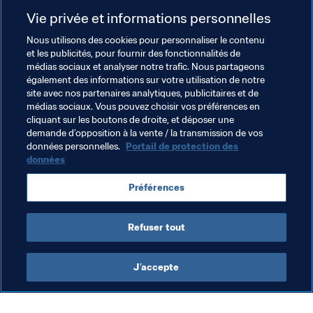
années, contrairement aux grandes équipes", regrette-t-
Vie privée et informations personnelles
il. "À chaque participation, nous cherchons les joueurs à 
disposition en négligeant la stabilité. Les Africains 
Nous utilisons des cookies pour personnaliser le contenu
et les publicités, pour fournir des fonctionnalités de
doivent réfléchir sur le long terme car nous possédons 
médias sociaux et analyser notre trafic. Nous partageons
d’excellents joueurs. La Coupe du Monde ne se résume 
également des informations sur votre utilisation de notre
pas aux trois rencontres du premier tour. Pour atteindre 
site avec nos partenaires analytiques, publicitaires et de
les demi-finales, il faut travailler en amont et inculquer la 
médias sociaux. Vous pouvez choisir vos préférences en
cliquant sur les boutons de droite, et déposer une
culture de la victoire à nos internationaux", conclut-il.
demande d’opposition à la vente / la transmission de vos
données personnelles.
Portail de protection des
données
Thèmes en lien
Préférences
Ghana
CAF
Congo
Egypt
Uganda
Refuser tout
J’accepte