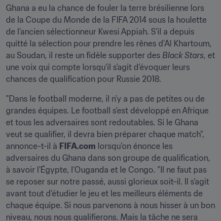
Ghana a eu la chance de fouler la terre brésilienne lors 
de la Coupe du Monde de la FIFA 2014 sous la houlette 
de l’ancien sélectionneur Kwesi Appiah. S'il a depuis 
quitté la sélection pour prendre les rênes d'Al Khartoum, 
au Soudan, il reste un fidèle supporter des 
Black Stars
, et 
une voix qui compte lorsqu'il s'agit d'évoquer leurs 
chances de qualification pour Russie 2018.
"Dans le football moderne, il n’y a pas de petites ou de 
grandes équipes. Le football s’est développé en Afrique 
et tous les adversaires sont redoutables. Si le Ghana 
veut se qualifier, il devra bien préparer chaque match", 
annonce-t-il à 
FIFA.com
 lorsqu'on énonce les 
adversaires du Ghana dans son groupe de qualification, 
à savoir l’Égypte, l’Ouganda et le Congo. "Il ne faut pas 
se reposer sur notre passé, aussi glorieux soit-il. Il s'agit 
avant tout d'étudier le jeu et les meilleurs éléments de 
chaque équipe. Si nous parvenons à nous hisser à un bon 
niveau, nous nous qualifierons. Mais la tâche ne sera 