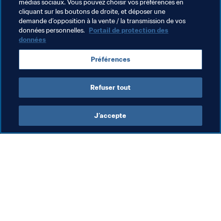
et demande du temps pour s’y adapter et la maîtriser 
médias sociaux. Vous pouvez choisir vos préférences en
cliquant sur les boutons de droite, et déposer une
parfaitement", conclut-il.
demande d’opposition à la vente / la transmission de vos
données personnelles.
Portail de protection des
données
Thèmes en lien
Préférences
Compétitions FIFA
Serbia
UEFA
Austria
Refuser tout
J’accepte
L’action de la FIFA
Visitez également
Juridique
Toutes les infos et 
tous les articles
Système de transfert
Rapports et 