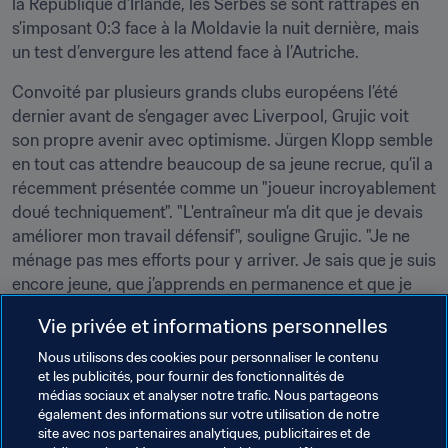
la République d’Irlande, les Serbes se sont rattrapés en 
s’imposant 0:3 face à la Moldavie la nuit dernière, mais 
un test d’envergure les attend face à l’Autriche.
Convoité par plusieurs grands clubs européens l’été 
dernier avant de s’engager avec Liverpool, Grujic voit 
son propre avenir avec optimisme. Jürgen Klopp semble 
en tout cas attendre beaucoup de sa jeune recrue, qu’il a 
récemment présentée comme un "joueur incroyablement 
doué techniquement". "L'entraîneur m’a dit que je devais 
améliorer mon travail défensif", souligne Grujic. "Je ne 
ménage pas mes efforts pour y arriver. Je sais que je suis 
encore jeune, que j’apprends en permanence et que je 
dois m’adapter au football anglais. Nous jouons très haut 
Vie privée et informations personnelles
à Liverpool, en courant et en pressant beaucoup. J’ai 
regardé les statistiques et nous sommes la première 
Nous utilisons des cookies pour personnaliser le contenu
et les publicités, pour fournir des fonctionnalités de
équipe en Angleterre en termes de distance parcourue 
médias sociaux et analyser notre trafic. Nous partageons
au cours d’un match. C’est une belle philosophie, qui 
également des informations sur votre utilisation de notre
fonctionne bien pour nous, mais elle est aussi exigeante 
site avec nos partenaires analytiques, publicitaires et de