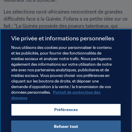
l’extérieur ou à domicile".
Les sélections nord-africaines rencontrent de grandes 
difficultés face à la Guinée. Fofana a sa petite idée sur ce 
fait : "La Guinée possède des joueurs talentueux, qui 
forment un bloc. C’est ça qui pose des problèmes aux 
Vie privée et informations personnelles
équipes d'Afrique du Nord", explique-t-il avant de 
conclure : "Les joueurs de la sélection et le peuple 
Nous utilisons des cookies pour personnaliser le contenu
et les publicités, pour fournir des fonctionnalités de
guinéen tout entier rêvent d'une qualification pour la 
médias sociaux et analyser notre trafic. Nous partageons
Coupe du Monde, la plus grande compétition de football 
également des informations sur votre utilisation de notre
au monde. Quels que soient l’adversaire ou les 
site avec nos partenaires analytiques, publicitaires et de
circonstances, nous allons tout faire pour saisir notre 
médias sociaux. Vous pouvez choisir vos préférences en
cliquant sur les boutons de droite, et déposer une
chance. "
demande d’opposition à la vente / la transmission de vos
données personnelles.
Portail de protection des
données
Thèmes en lien
Préférences
CAF
Guinea
Refuser tout