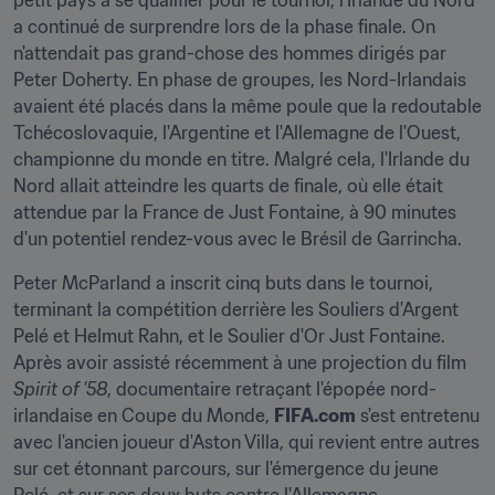
petit pays à se qualifier pour le tournoi, l'Irlande du Nord 
a continué de surprendre lors de la phase finale. On 
n'attendait pas grand-chose des hommes dirigés par 
Peter Doherty. En phase de groupes, les Nord-Irlandais 
avaient été placés dans la même poule que la redoutable 
Tchécoslovaquie, l'Argentine et l'Allemagne de l'Ouest, 
championne du monde en titre. Malgré cela, l'Irlande du 
Nord allait atteindre les quarts de finale, où elle était 
attendue par la France de Just Fontaine, à 90 minutes 
d'un potentiel rendez-vous avec le Brésil de Garrincha.
Peter McParland a inscrit cinq buts dans le tournoi, 
terminant la compétition derrière les Souliers d'Argent 
Pelé et Helmut Rahn, et le Soulier d'Or Just Fontaine. 
Après avoir assisté récemment à une projection du film 
Spirit of '58
, documentaire retraçant l'épopée nord-
irlandaise en Coupe du Monde, 
FIFA.com
 s'est entretenu 
avec l'ancien joueur d'Aston Villa, qui revient entre autres 
sur cet étonnant parcours, sur l'émergence du jeune 