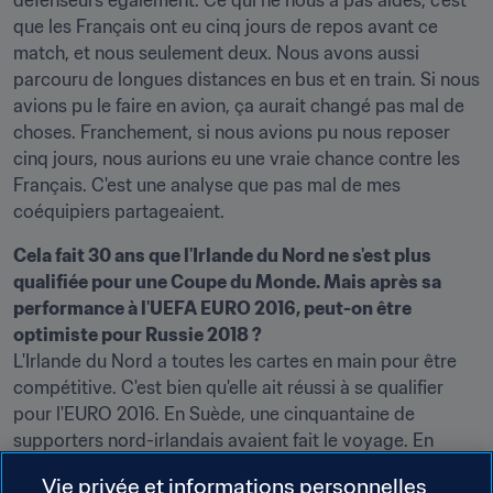
défenseurs également. Ce qui ne nous a pas aidés, c'est 
que les Français ont eu cinq jours de repos avant ce 
match, et nous seulement deux. Nous avons aussi 
parcouru de longues distances en bus et en train. Si nous 
avions pu le faire en avion, ça aurait changé pas mal de 
choses. Franchement, si nous avions pu nous reposer 
cinq jours, nous aurions eu une vraie chance contre les 
Français. C'est une analyse que pas mal de mes 
coéquipiers partageaient.
Cela fait 30 ans que l'Irlande du Nord ne s'est plus 
qualifiée pour une Coupe du Monde. Mais après sa 
performance à l'UEFA EURO 2016, peut-on être 
optimiste pour Russie 2018 ?
L'Irlande du Nord a toutes les cartes en main pour être 
compétitive. C'est bien qu'elle ait réussi à se qualifier 
pour l'EURO 2016. En Suède, une cinquantaine de 
supporters nord-irlandais avaient fait le voyage. En 
France, les fans nord-irlandais ont été fantastiques. Ils 
Vie privée et informations personnelles