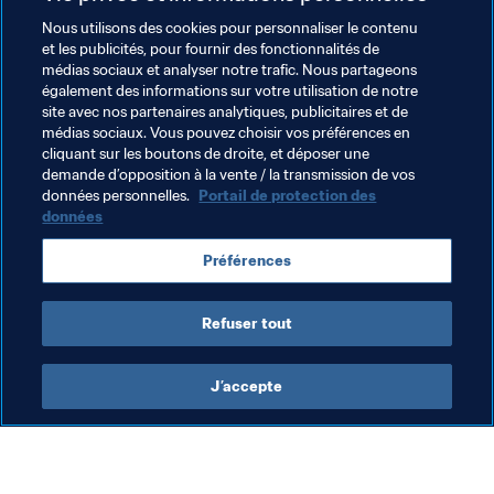
n'ont jamais arrêté de pousser l'équipe. Nous avons posé 
une première pierre lors de cet EURO et il faut 
Nous utilisons des cookies pour personnaliser le contenu
et les publicités, pour fournir des fonctionnalités de
maintenant continuer le travail et essayer de se qualifier 
médias sociaux et analyser notre trafic. Nous partageons
pour la Russie. L'Irlande du Nord est dans un groupe 
également des informations sur votre utilisation de notre
difficile mais en même temps, les garçons ont montré à 
site avec nos partenaires analytiques, publicitaires et de
l'EURO qu'ils pouvaient s'en sortir contre les grosses 
médias sociaux. Vous pouvez choisir vos préférences en
cliquant sur les boutons de droite, et déposer une
équipes. À eux de montrer leur vraie valeur.
demande d’opposition à la vente / la transmission de vos
données personnelles.
Portail de protection des
données
Thèmes en lien
Préférences
Northern Ireland
UEFA
Refuser tout
J’accepte