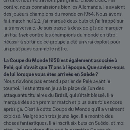
en titre, nous ne savions pas grand-chose d'eux. Par 
contre, nous connaissions bien les Allemands. Ils avaient 
des joueurs champions du monde en 1954. Nous avons 
fait match nul 2:2, j'ai marqué deux buts et j'ai frappé sur 
la transversale. Je suis passé à deux doigts de marquer 
un 
hat-trick
 contre les champions du monde en titre ! 
Réussir à sortir de ce groupe a été un vrai exploit pour 
un petit pays comme le nôtre.
La Coupe du Monde 1958 est également associée à 
Pelé, qui n'avait que 17 ans à l'époque. Que saviez-vous 
de lui lorsque vous êtes arrivés en Suède ?
Nous n'avions pas entendu parler de Pelé avant le 
tournoi. Il est entré en jeu à la place de l'un des 
attaquants titulaires du Brésil, qui s'était blessé. Il a 
marqué dès son premier match et plusieurs fois encore 
après ça. C'est à cette Coupe du Monde qu'il a vraiment 
explosé. Malgré son très jeune âge, il a montré des 
choses fantastiques. Il a inscrit six buts en Suède, et moi 