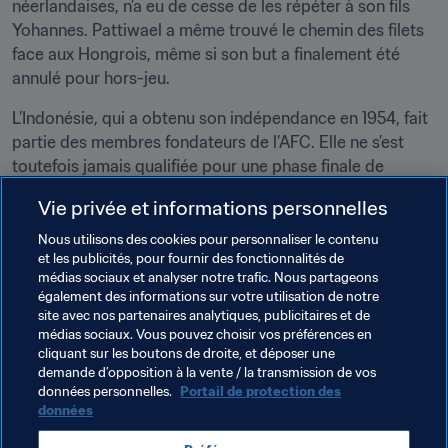
néerlandaises, n’a eu de cesse de les répéter à son fils 
Yohannes. Pattiwael a même trouvé le chemin des filets 
face aux Hongrois, même si son but a finalement été 
annulé pour hors-jeu.
L’Indonésie, qui a obtenu son indépendance en 1954, fait 
partie des membres fondateurs de l’AFC. Elle ne s’est 
toutefois jamais qualifiée pour une phase finale de 
Coupe du Monde depuis cette époque. En 1986, les 
Vie privée et informations personnelles
Indonésiens ont chuté face à la République de Corée en 
demi-finale des qualifications asiatiques. Actuellement, 
Nous utilisons des cookies pour personnaliser le contenu
et les publicités, pour fournir des fonctionnalités de
l’équipe court toujours après ses premiers points dans le 
médias sociaux et analyser notre trafic. Nous partageons
Groupe G des préliminaires de Qatar 2022, dont elle 
également des informations sur votre utilisation de notre
occupe la dernière place.
site avec nos partenaires analytiques, publicitaires et de
médias sociaux. Vous pouvez choisir vos préférences en
cliquant sur les boutons de droite, et déposer une
demande d’opposition à la vente / la transmission de vos
données personnelles.
Portail de protection des
données
Thèmes en lien