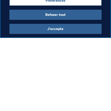
Préférences
Indonesia
Refuser tout
J’accepte
L’action de la FIFA
Visitez également
Juridique
Toutes les infos et 
tous les articles
Système de transfert
Rapports et 
Football féminin
documents
Promotion du football
Fondation FIFA
Innovation
FIFA Museum
Développement des talents
Emplois & Carrières