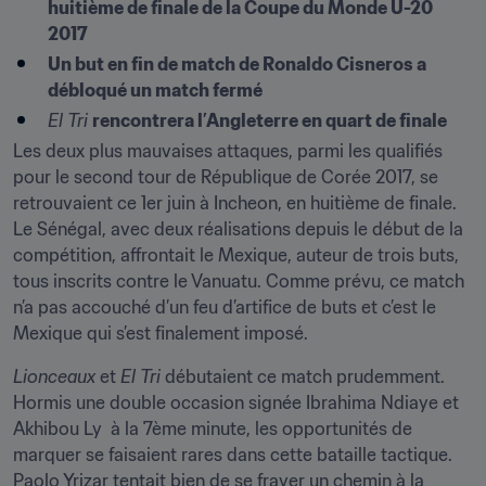
huitième de finale de la Coupe du Monde U-20 
2017
Un but en fin de match de Ronaldo Cisneros a 
débloqué un match fermé
El Tri 
rencontrera l’Angleterre en quart de finale
Les deux plus mauvaises attaques, parmi les qualifiés 
pour le second tour de République de Corée 2017, se 
retrouvaient ce 1er juin à Incheon, en huitième de finale. 
Le Sénégal, avec deux réalisations depuis le début de la 
compétition, affrontait le Mexique, auteur de trois buts, 
tous inscrits contre le Vanuatu. Comme prévu, ce match 
n’a pas accouché d’un feu d’artifice de buts et c’est le 
Mexique qui s’est finalement imposé.
Lionceaux 
et 
El Tri
 débutaient ce match prudemment. 
Hormis une double occasion signée Ibrahima Ndiaye et 
Akhibou Ly  à la 7ème minute, les opportunités de 
marquer se faisaient rares dans cette bataille tactique.  
Paolo Yrizar tentait bien de se frayer un chemin à la 