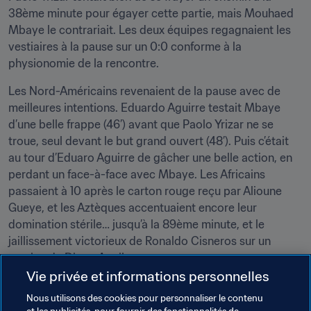
38ème minute pour égayer cette partie, mais Mouhaed 
Mbaye le contrariait. Les deux équipes regagnaient les 
vestiaires à la pause sur un 0:0 conforme à la 
physionomie de la rencontre.
Les Nord-Américains revenaient de la pause avec de 
meilleures intentions. Eduardo Aguirre testait Mbaye 
d’une belle frappe (46’) avant que Paolo Yrizar ne se 
troue, seul devant le but grand ouvert (48’). Puis c’était 
au tour d’Eduaro Aguirre de gâcher une belle action, en 
perdant un face-à-face avec Mbaye. Les Africains 
passaient à 10 après le carton rouge reçu par Alioune 
Gueye, et les Aztèques accentuaient encore leur 
domination stérile… jusqu’à la 89ème minute, et le 
jaillissement victorieux de Ronaldo Cisneros sur un 
service de Diego Aguilar.
Vie privée et informations personnelles
Le saviez-vous ?
Probable hommage à Souleymane 
Nous utilisons des cookies pour personnaliser le contenu
Diawara, ancien pilier de la défense du Sénégal, le jeune 