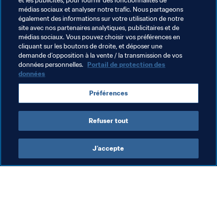
et les publicités, pour fournir des fonctionnalités de
Souleye Sarr portait des gants, ce 1er juin, à Incheon, 
médias sociaux et analyser notre trafic. Nous partageons
face au Mexique, malgré les 25 degrés à l’ombre 
également des informations sur votre utilisation de notre
qu’affichait le thermomètre.
site avec nos partenaires analytiques, publicitaires et de
médias sociaux. Vous pouvez choisir vos préférences en
cliquant sur les boutons de droite, et déposer une
demande d’opposition à la vente / la transmission de vos
Thèmes en lien
données personnelles.
Portail de protection des
données
Compétitions FIFA
Mexico
Senegal
CAF
Préférences
Concacaf
Refuser tout
J’accepte
L’action de la FIFA
Visitez également