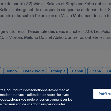
ore de parité (2:2). Moise Sakava et Stéphane Zobo ont inscri
Bella se chargeant de marquer le cinquième et dernier but. Sh
 réduits à dix suite à l'expulsion de Mazin Mohamed dans le 
arge victoire sur l'ensemble des deux manches (7:0). Les 
Pala
2:0 à Moroni. Melono Dala et Abilio Contreiras ont été les ar
Congo
Côte d'Ivoire
Ethiopia
Gabon
Ghana
G
ités, pour fournir des fonctionnalités de médias
Préfér
ations sur votre utilisation de notre site avec
pouvez choisir vos préférences en cliquant sur les
la transmission de vos données personnelles.