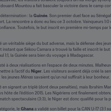
douard Mountou a fait basculer la victoire dans le camp con
détermination : la 
Guinée
. Son premier duel face au Sénégal a
. La rencontre a donc eu lieu ce 3 octobre. Vainqueurs 1:0 e
fiance. Toutefois, le but inscrit en première mi-temps par
 un véritable siège du but adverse, mais la défense des jeun
t instant que Sékou Camara a trouvé la faille et inscrit le but
nul 1:1, la Guinée sera bien du voyage à Madagascar.
sisté à deux réalisations en l'espace de deux minutes. Malheu
ttre à l'actif du 
Niger
. Les visiteurs avaient déjà créé la se
 les jeunes 
Ménas 
savaient qu'un nul suffirait à leur bonheur.
 en signant un triplé (dont deux penalties), mais Ibrahim Maro
 hôte de l'édition 2015. Les Nigériens ont finalement obtenu l
atch spectaculaire (3:3), le Niger est donc qualifié pour la p
égorie, le 
Ghana
 a validé son billet pour la CAN U-17 (3:1 