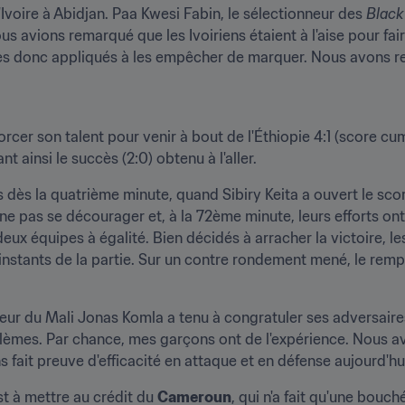
Ivoire à Abidjan. Paa Kwesi Fabin, le sélectionneur des 
Black
 avions remarqué que les Ivoiriens étaient à l'aise pour faire c
donc appliqués à les empêcher de marquer. Nous avons rempl
forcer son talent pour venir à bout de l'Éthiopie 4:1 (score cum
 ainsi le succès (2:0) obtenu à l'aller.
 dès la quatrième minute, quand Sibiry Keita a ouvert le score
 ne pas se décourager et, à la 72ème minute, leurs efforts on
deux équipes à égalité. Bien décidés à arracher la victoire, 
 instants de la partie. Sur un contre rondement mené, le rem
nneur du Mali Jonas Komla a tenu à congratuler ses adversaires
blèmes. Par chance, mes garçons ont de l'expérience. Nous a
ns fait preuve d'efficacité en attaque et en défense aujourd'hui
t à mettre au crédit du 
Cameroun
, qui n'a fait qu'une bouché