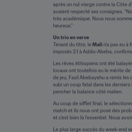
après un nul vierge contre la Côte d'
avaient respecté ses consignes. "Nous
très académique. Nous nous sommes 
heureux."
Un trio en verve 
Tenant du titre, le
 Mali 
n'a pas eu à 
imposés 2:1 à Addis-Abeba, confirmant
Les rêves éthiopiens ont été balayés
locaux ont toutefois eu le mérite de
de jeu, Fasil Abebayehu a remis les 
subi un coup fatal dans les derniers
pencher la balance côté malien.
Au coup de sifflet final, le sélectio
match et ils nous ont posé des pro
et c'est bien là l'essentiel. Nous avo
Le plus large succès du week-end es