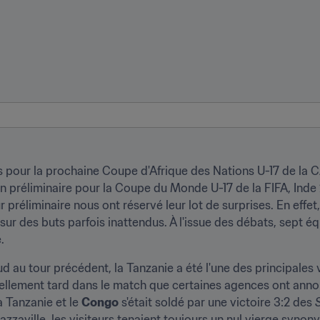
s pour la prochaine Coupe d'Afrique des Nations U-17 de la 
on préliminaire pour la Coupe du Monde U-17 de la FIFA, Inde 20
réliminaire nous ont réservé leur lot de surprises. En effet, 
ur des buts parfois inattendus. À l'issue des débats, sept équ
.
d au tour précédent, la Tanzanie a été l'une des principales v
tellement tard dans le match que certaines agences ont annoncé
 Tanzanie et le 
Congo
 s'était soldé par une victoire 3:2 des 
zaville, les visiteurs tenaient toujours un nul vierge synony