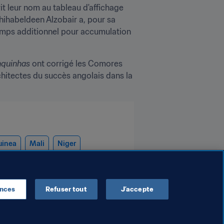
t leur nom au tableau d'affichage 
ihabeldeen Alzobair a, pour sa 
temps additionnel pour accumulation 
nquinhas
 ont corrigé les Comores 
chitectes du succès angolais dans la 
uinea
Mali
Niger
ences
Refuser tout
J’accepte