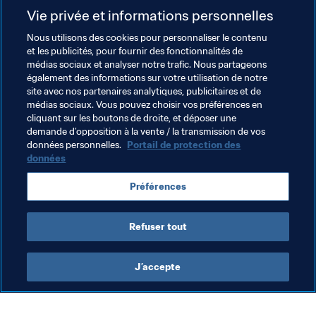
Le dernier verdict européen pour Inde 2017 tombera lui 
Vie privée et informations personnelles
aussi ce mardi 16 mai avec un duel entre la France et la 
Nous utilisons des cookies pour personnaliser le contenu
Hongrie, les deux meilleurs quart de finalistes vaincus, 
et les publicités, pour fournir des fonctionnalités de
pour le dernier ticket continental en jeu.
médias sociaux et analyser notre trafic. Nous partageons
également des informations sur votre utilisation de notre
site avec nos partenaires analytiques, publicitaires et de
médias sociaux. Vous pouvez choisir vos préférences en
cliquant sur les boutons de droite, et déposer une
demande d’opposition à la vente / la transmission de vos
Thèmes en lien
données personnelles.
Portail de protection des
données
England
Germany
Netherlands
Spain
Préférences
Türkiye
UEFA
Refuser tout
J’accepte