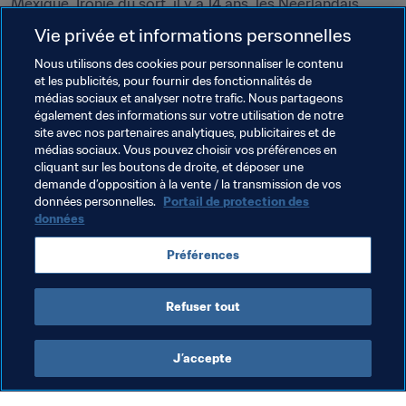
Mexique. Ironie du sort, il y a 14 ans, les Néerlandais 
s’étaient inclinés dans le dernier carré face à 
El Tri
... "Peu 
Vie privée et informations personnelles
importe le passé. Nous sommes toujours en course et 
Nous utilisons des cookies pour personnaliser le contenu
nous avons l’intention de décrocher le titre", conclut 
et les publicités, pour fournir des fonctionnalités de
Taylor.
médias sociaux et analyser notre trafic. Nous partageons
également des informations sur votre utilisation de notre
site avec nos partenaires analytiques, publicitaires et de
médias sociaux. Vous pouvez choisir vos préférences en
cliquant sur les boutons de droite, et déposer une
demande d’opposition à la vente / la transmission de vos
Thèmes en lien
données personnelles.
Portail de protection des
données
Coupe du Monde U-17 de la FIFA, Brésil 2019™
Préférences
Netherlands
Refuser tout
J’accepte