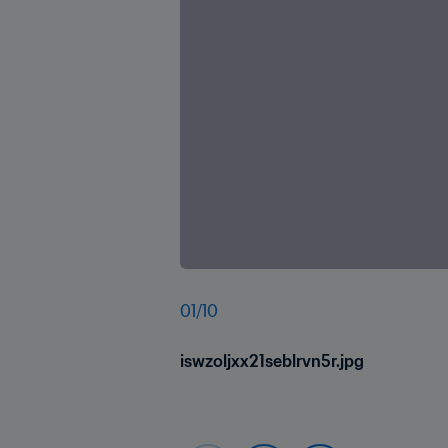
01
/
10
iswzoljxx21seblrvn5r.jpg