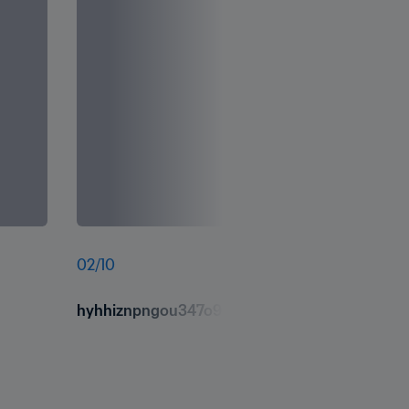
02
/
10
hyhhiznpngou347o9sha.jpg