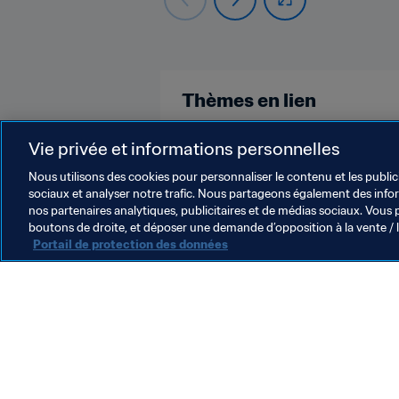
Thèmes en lien
Coupe du Monde U-17 de la FIFA, B
Vie privée et informations personnelles
Nous utilisons des cookies pour personnaliser le contenu et les public
sociaux et analyser notre trafic. Nous partageons également des inform
nos partenaires analytiques, publicitaires et de médias sociaux. Vous 
boutons de droite, et déposer une demande d’opposition à la vente / 
Portail de protection des données
L’action de la FIFA
Juridique
Système de transfert