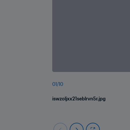
01
/
10
iswzoljxx21seblrvn5r.jpg