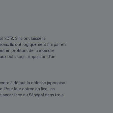
2019. S’ils ont laissé la 
ns. Ils ont logiquement fini par en 
ut en profitant de la moindre 
ux buts sous l'impulsion d'un 
endre à défaut la défense japonaise. 
En manque d'imagination à l'approche du but, ils ont alors tenté des frappes de loin. Sans réussite. Pour leur entrée en lice, les 
relancer face au Sénégal dans trois 