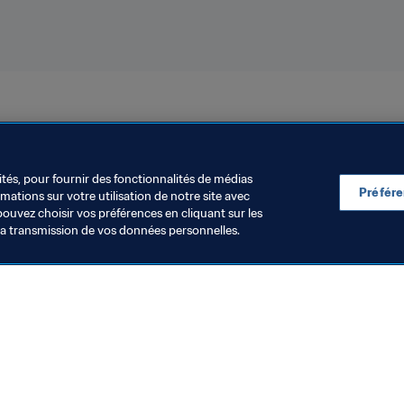
résil 2019™
Japan
Netherlands
ités, pour fournir des fonctionnalités de médias
Préfér
ations sur votre utilisation de notre site avec
pouvez choisir vos préférences en cliquant sur les
la transmission de vos données personnelles.
Visitez également
Toutes les infos et tous les articles
Rapports et documents