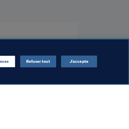
ences
Refuser tout
J’accepte