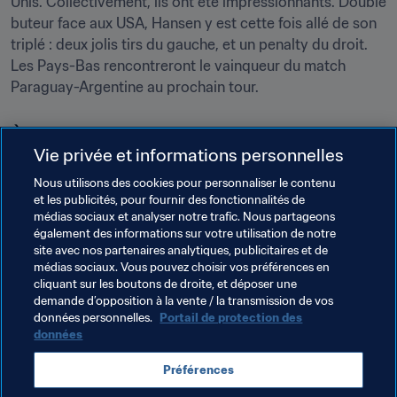
Unis. Collectivement, ils ont été impressionnants. Double 
buteur face aux USA, Hansen y est cette fois allé de son 
triplé : deux jolis tirs du gauche, et un penalty du droit. 
Les Pays-Bas rencontreront le vainqueur du match 
Paraguay-Argentine au prochain tour.
À venir
Vie privée et informations personnelles
Quarts de finale
Nous utilisons des cookies pour personnaliser le contenu
et les publicités, pour fournir des fonctionnalités de
[[flag-ned-xs]] Pays-Bas - vainqueur du match 
médias sociaux et analyser notre trafic. Nous partageons
Paraguay-Argentine 
(10 novembre, Vitória/Cariacica, 
également des informations sur votre utilisation de notre
16h30 heure locale)
site avec nos partenaires analytiques, publicitaires et de
médias sociaux. Vous pouvez choisir vos préférences en
cliquant sur les boutons de droite, et déposer une
demande d’opposition à la vente / la transmission de vos
Thèmes en lien
données personnelles.
Portail de protection des
données
Coupe du Monde U-17 de la FIFA, Brésil 2019™
Préférences
Nigeria
Netherlands