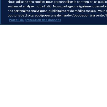
Nous utilisons des cookies pour personnaliser le contenu et les public
sociaux et analyser notre trafic. Nous partageons également des inform
nos partenaires analytiques, publicitaires et de médias sociaux. Vous 
boutons de droite, et déposer une demande d’opposition à la vente / 
Portail de protection des données
L’action de la FIFA
Juridique
Système de transfert
Football féminin
Promotion du football
Innovation
Développement des talents
Organisation des compétitions
Développement durable