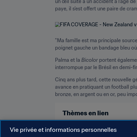
un œil suite à un accident à l'âge d
paye, il s'est offert une paire de cra
"Ma famille est ma principale source 
poignet gauche un bandage bleu où 
Palma et la 
Bicolor 
portent également
interrompue par le Brésil en demi-fi
Cinq ans plus tard, cette nouvelle gé
avance en pratiquant un football plu
bronze, en argent ou en or, peu impor
Thèmes en lien
Honduras
Concacaf
Korea 
Vie privée et informations personnelles