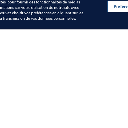
ités, pour fournir des fonctionnalités de médias
Préfér
ations sur votre utilisation de notre site avec
pouvez choisir vos préférences en cliquant sur les
la transmission de vos données personnelles.
Visitez également
Toutes les infos et tous les articles
Rapports et documents
Fondation FIFA
FIFA Museum
Emplois & Carrières