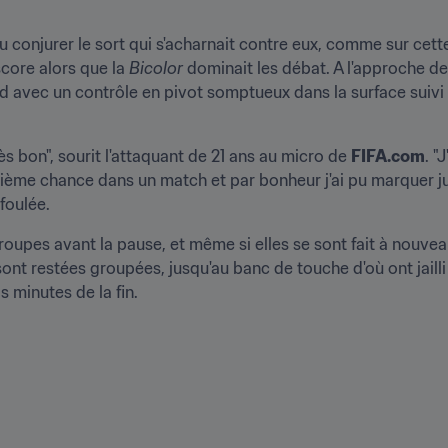
u conjurer le sort qui s'acharnait contre eux, comme sur cette
core alors que la 
Bicolor
 dominait les débat. A l'approche de 
rd avec un contrôle en pivot somptueux dans la surface suivi 
ès bon", sourit l'attaquant de 21 ans au micro de 
FIFA.com
. "
ème chance dans un match et par bonheur j'ai pu marquer just
foulée. 
roupes avant la pause, et même si elles se sont fait à nouveau
sont restées groupées, jusqu'au banc de touche d'où ont jailli
 minutes de la fin. 