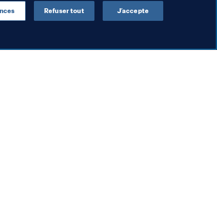
ences
Refuser tout
J’accepte