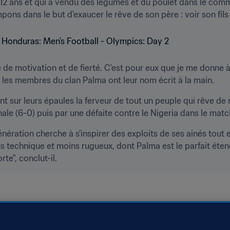
e 12 ans et qui a vendu des légumes et du poulet dans le comm
mpons dans le but d'exaucer le rêve de son père : voir son fils
de motivation et de fierté. C'est pour eux que je me donne à f
les membres du clan Palma ont leur nom écrit à la main.
 sur leurs épaules la ferveur de tout un peuple qui rêve de re
nale (6-0) puis par une défaite contre le Nigeria dans le matc
nération cherche à s'inspirer des exploits de ses ainés tout en
s technique et moins rugueux, dont Palma est le parfait étend
te", conclut-il. 
Republic
AFC
New Zealand
OFC
Romania
UEFA