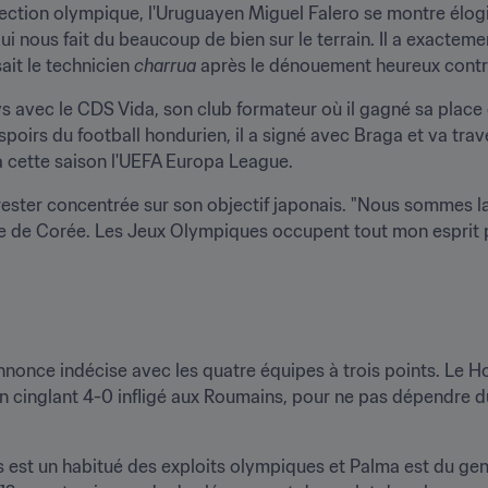
lection olympique, l'Uruguayen Miguel Falero se montre élogie
i nous fait du beaucoup de bien sur le terrain. Il a exactemen
ait le technicien 
charrua 
après le dénouement heureux contre
s avec le CDS Vida, son club formateur où il gagné sa place d
irs du football hondurien, il a signé avec Braga et va traver
ra cette saison l'UEFA Europa League. 
 rester concentrée sur son objectif japonais. "Nous sommes la
 de Corée. Les Jeux Olympiques occupent tout mon esprit pou
nnonce indécise avec les quatre équipes à trois points. Le 
un cinglant 4-0 infligé aux Roumains, pour ne pas dépendre 
 est un habitué des exploits olympiques et Palma est du genre 