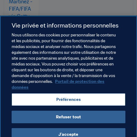
Vie privée et informations personnelles
Nous utilisons des cookies pour personnaliser le contenu
et les publicités, pour fournir des fonctionnalités de
médias sociaux et analyser notre trafic. Nous partageons
Thèmes en lien
également des informations sur votre utilisation de notre
site avec nos partenaires analytiques, publicitaires et de
médias sociaux. Vous pouvez choisir vos préférences en
Coupe du Monde de Futsal de la FIFA, Lituanie 2021
cliquant sur les boutons de droite, et déposer une
demande d’opposition à la vente / la transmission de vos
Angola
CAF
Paraguay
CONMEBOL
données personnelles.
Portail de protection des
données
Argentina
IR Iran
AFC
Japan
Spain
Préférences
UEFA
Serbia
Refuser tout
J’accepte