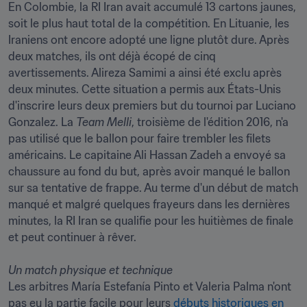
En Colombie, la RI Iran avait accumulé 13 cartons jaunes, 
soit le plus haut total de la compétition. En Lituanie, les 
Iraniens ont encore adopté une ligne plutôt dure. Après 
deux matches, ils ont déjà écopé de cinq 
avertissements. Alireza Samimi a ainsi été exclu après 
deux minutes. Cette situation a permis aux États-Unis 
d'inscrire leurs deux premiers but du tournoi par Luciano 
Gonzalez. La
 Team Melli
, troisième de l'édition 2016, n'a 
pas utilisé que le ballon pour faire trembler les filets 
américains. Le capitaine Ali Hassan Zadeh a envoyé sa 
chaussure au fond du but, après avoir manqué le ballon 
sur sa tentative de frappe. Au terme d'un début de match 
manqué et malgré quelques frayeurs dans les dernières 
minutes, la RI Iran se qualifie pour les huitièmes de finale 
et peut continuer à rêver. 

Un match physique et technique 
Les arbitres María Estefanía Pinto et Valeria Palma n'ont 
pas eu la partie facile pour leurs 
débuts historiques en 