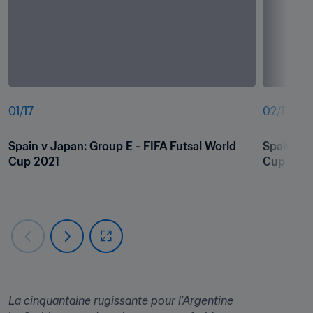
01
/
17
02
/
17
Spain v Japan: Group E - FIFA Futsal World 
Spain v J
Cup 2021
Cup 202
La cinquantaine rugissante pour l'Argentine