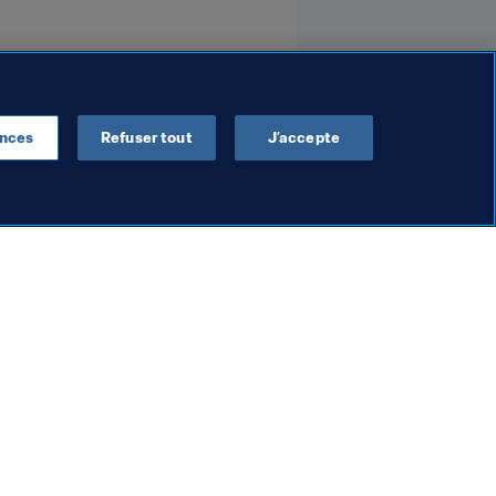
ences
Refuser tout
J’accepte