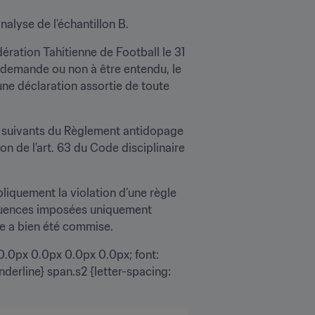
nalyse de l’échantillon B.
ration Tahitienne de Football le 31 
ur demande ou non à être entendu, le 
une déclaration assortie de toute 
t suivants du Règlement antidopage 
on de l’art. 63 du Code disciplinaire 
liquement la violation d’une règle 
équences imposées uniquement 
ge a bien été commise.
0.0px 0.0px 0.0px 0.0px; font: 
derline} span.s2 {letter-spacing: 