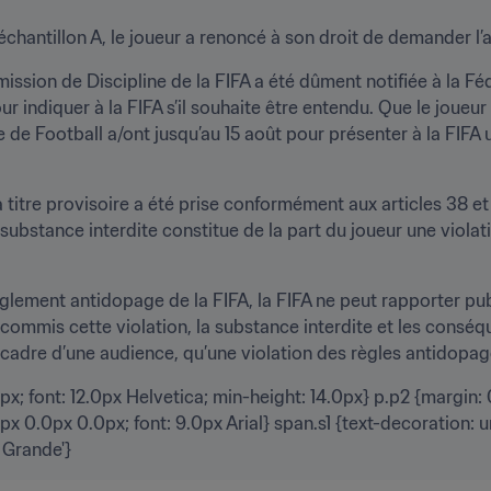
’échantillon A, le joueur a renoncé à son droit de demander l’a
ssion de Discipline de la FIFA a été dûment notifiée à la Fédé
pour indiquer à la FIFA s’il souhaite être entendu. Que le joue
e de Football a/ont jusqu’au 15 août pour présenter à la FIFA 
à titre provisoire a été prise conformément aux articles 38 e
 substance interdite constitue de la part du joueur une violati
èglement antidopage de la FIFA, la FIFA ne peut rapporter pub
commis cette violation, la substance interdite et les cons
e cadre d’une audience, qu’une violation des règles antidopa
x; font: 12.0px Helvetica; min-height: 14.0px} p.p2 {margin: 
px 0.0px 0.0px; font: 9.0px Arial} span.s1 {text-decoration: un
 Grande'}