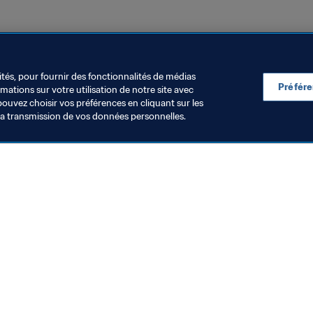
Compétitions FIFA
Tahiti
OFC
ités, pour fournir des fonctionnalités de médias
Préfér
ations sur votre utilisation de notre site avec
pouvez choisir vos préférences en cliquant sur les
la transmission de vos données personnelles.
Visitez également
Toutes les infos et tous les articles
Rapports et documents
Fondation FIFA
FIFA Museum
Emplois & Carrières