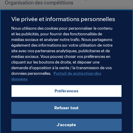
Organisation des compétitions
Développement durable
Vie privée et informations personnelles
Droits de l'homme et lutte contre 
la discrimination
Nous utilisons des cookies pour personnaliser le contenu
et les publicités, pour fournir des fonctionnalités de
Santé et médical
médias sociaux et analyser notre trafic. Nous partageons
Initiatives en matière de 
également des informations sur votre utilisation de notre
formation
site avec nos partenaires analytiques, publicitaires et de
médias sociaux. Vous pouvez choisir vos préférences en
cliquant sur les boutons de droite, et déposer une
demande d’opposition à la vente / la transmission de vos
données personnelles.
Portail de protection des
données
Préférences
Refuser tout
CONDITIONS D'UTILISATION
PORTAIL DE LA FIFA SUR LA PROTECTION DES DONNÉES
TÉLÉCHARGEMENTS
PARAMÈTRAGE DES COOKIES
Droits d'auteur © 1994 - 2025 FIFA. Tous les droits sont réservés.
J’accepte
Cookie Settings