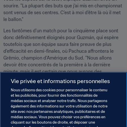
sourire. "La plupart des buts que j'ai mis en championnat 
sont venus de ses centres. C'est à moi d'être là où il met 
le ballon."
Les fantômes d'un match pour la cinquième place sont 
donc définitivement éloignés pour Guzmán, qui espère 
toutefois que son équipe saura faire preuve de plus 
d'efficacité en demi-finales, où Pachuca affrontera le 
Grêmio, champion d'Amérique du Sud. "Nous allons 
devoir être concentrés de la première à la dernière 
minute, mais il est certain que nous aurons des 
occasions. Il faudra savoir en profiter. Malheureusement, 
Vie privée et informations personnelles
aujourd'hui ça n'a pas été le cas, mais ça va venir."
Nous utilisons des cookies pour personnaliser le contenu
et les publicités, pour fournir des fonctionnalités de
médias sociaux et analyser notre trafic. Nous partageons
également des informations sur votre utilisation de notre
"Víctor est un grand joueur. Il a beaucoup gagné en 
site avec nos partenaires analytiques, publicitaires et de
maturité, et ce n'est que l'un des nombreux compliments 
médias sociaux. Vous pouvez choisir vos préférences en
cliquant sur les boutons de droite, et déposer une
que je pourrais lui faire." — Diego Alonso