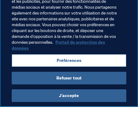
et les publicités, pour fournir des fonctionnalités de
Groupe d'Étude Technique (TSG)
médias sociaux et analyser notre trafic. Nous partageons
également des informations sur votre utilisation de notre
Compétitions FIFA
American Samoa
site avec nos partenaires analytiques, publicitaires et de
médias sociaux. Vous pouvez choisir vos préférences en
Cook Islands
Fiji
New Caledonia
cliquant sur les boutons de droite, et déposer une
demande d’opposition à la vente / la transmission de vos
New Zealand
Papua New Guinea
Samoa
données personnelles.
Portail de protection des
données
Solomon Islands
Tahiti
Tonga
Vanuatu
Préférences
OFC
Refuser tout
J’accepte
L’action de la FIFA
Visitez également