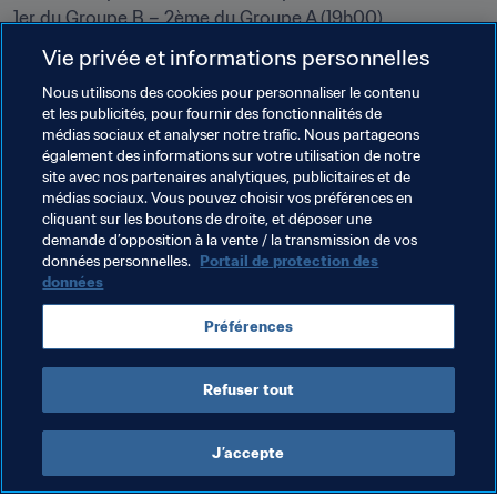
1er du Groupe B – 2ème du Groupe A (19h00) 

1er du Groupe A – 2ème du Groupe B (20h30
Vie privée et informations personnelles
Nous utilisons des cookies pour personnaliser le contenu
et les publicités, pour fournir des fonctionnalités de
Thèmes en lien
médias sociaux et analyser notre trafic. Nous partageons
également des informations sur votre utilisation de notre
site avec nos partenaires analytiques, publicitaires et de
Coupe du Monde de Beach Soccer de la FIFA, Russie 
médias sociaux. Vous pouvez choisir vos préférences en
2021
cliquant sur les boutons de droite, et déposer une
demande d’opposition à la vente / la transmission de vos
El Salvador
Concacaf
Switzerland
UEFA
données personnelles.
Portail de protection des
données
Brazil
CONMEBOL
Belarus
Oman
AFC
Préférences
Senegal
CAF
Uruguay
Portugal
Refuser tout
J’accepte