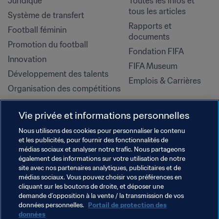
Juridique
Toutes les infos et 
tous les articles
Système de transfert
Rapports et 
Football féminin
documents
Promotion du football
Fondation FIFA
Innovation
FIFA Museum
Développement des talents
Emplois & Carrières
Organisation des compétitions
Développement durable
Vie privée et informations personnelles
Droits de l'homme et lutte contre 
la discrimination
Nous utilisons des cookies pour personnaliser le contenu
et les publicités, pour fournir des fonctionnalités de
Santé et médical
médias sociaux et analyser notre trafic. Nous partageons
Initiatives en matière de 
également des informations sur votre utilisation de notre
formation
site avec nos partenaires analytiques, publicitaires et de
médias sociaux. Vous pouvez choisir vos préférences en
cliquant sur les boutons de droite, et déposer une
demande d’opposition à la vente / la transmission de vos
données personnelles.
Portail de protection des
données