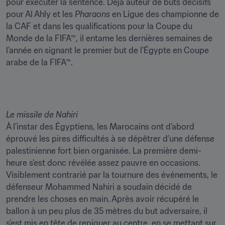
pour exécuter la sentence. Déjà auteur de buts décisifs 
pour Al Ahly et les 
Pharaons
 en Ligue des championne de 
la CAF et dans les qualifications pour la Coupe du 
Monde de la FIFA™, il entame les dernières semaines de 
l’année en signant le premier but de l’Égypte en Coupe 
arabe de la FIFA™.   
À l’instar des Égyptiens, les Marocains ont d’abord 
éprouvé les pires difficultés à se dépêtrer d’une défense 
palestinienne fort bien organisée. La première demi-
heure s’est donc révélée assez pauvre en occasions. 
Visiblement contrarié par la tournure des événements, le 
défenseur Mohammed Nahiri a soudain décidé de 
prendre les choses en main. Après avoir récupéré le 
ballon à un peu plus de 35 mètres du but adversaire, il 
s’est mis en tête de repiquer au centre, en se mettant sur 