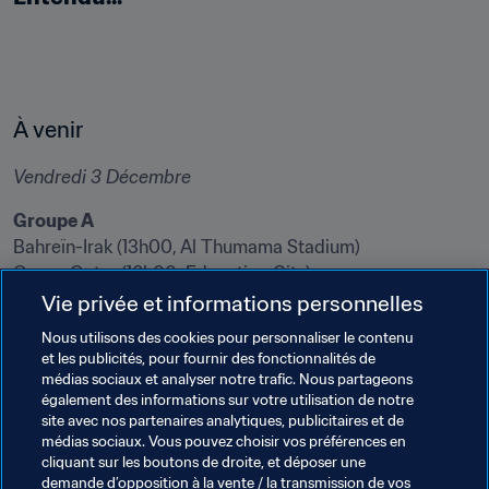
À venir
Vendredi 3 Décembre
Bahreïn-Irak (13h00, Al Thumama Stadium)

Oman-Qatar (16h00, Education City)

Vie privée et informations personnelles
Nous utilisons des cookies pour personnaliser le contenu
Mauritanie-EAU (19h00,	Ras Abu Aboud Stadium)

et les publicités, pour fournir des fonctionnalités de
Syrie-Tunisie (22h00, Al Bayt Stadium)
médias sociaux et analyser notre trafic. Nous partageons
également des informations sur votre utilisation de notre
site avec nos partenaires analytiques, publicitaires et de
Thèmes en lien
médias sociaux. Vous pouvez choisir vos préférences en
cliquant sur les boutons de droite, et déposer une
demande d’opposition à la vente / la transmission de vos