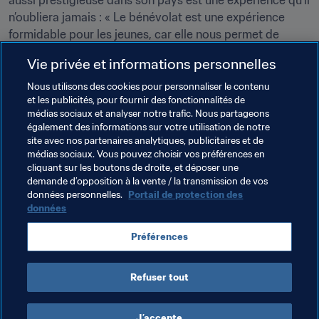
aussi prestigieuse dans son pays est une expérience qu’il 
n’oubliera jamais : « Le bénévolat est une expérience 
formidable pour les jeunes, car elle nous permet de 
rencontrer du monde. C’est une nouvelle aventure et un 
Vie privée et informations personnelles
engagement de notre part. Je pense que chaque jeune 
devrait tenter l’expérience ».

Nous utilisons des cookies pour personnaliser le contenu
et les publicités, pour fournir des fonctionnalités de
médias sociaux et analyser notre trafic. Nous partageons
Bima adresse également un message aux jeunes du 
également des informations sur votre utilisation de notre
monde entier : « Pour nous, rien n’est impossible. Tout ce 
site avec nos partenaires analytiques, publicitaires et de
que vous devez faire, c’est poursuivre vos rêves et vous 
médias sociaux. Vous pouvez choisir vos préférences en
cliquant sur les boutons de droite, et déposer une
finirez par les réaliser ».
demande d’opposition à la vente / la transmission de vos
données personnelles.
Portail de protection des
données
Thèmes en lien
Préférences
Volontaires
Indonesia
AFC
Refuser tout
J’accepte