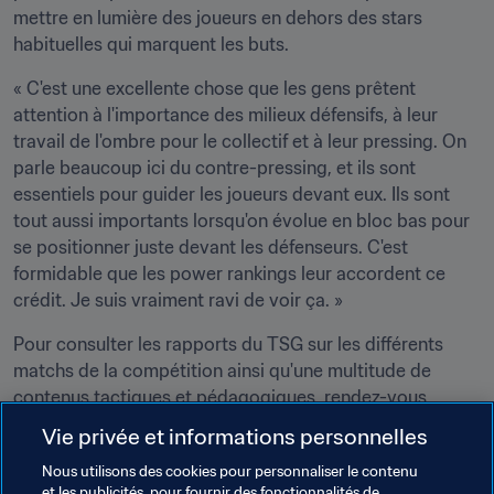
mettre en lumière des joueurs en dehors des stars 
habituelles qui marquent les buts. 
« C'est une excellente chose que les gens prêtent 
attention à l'importance des milieux défensifs, à leur 
travail de l'ombre pour le collectif et à leur pressing. On 
parle beaucoup ici du contre-pressing, et ils sont 
essentiels pour guider les joueurs devant eux. Ils sont 
tout aussi importants lorsqu'on évolue en bloc bas pour 
se positionner juste devant les défenseurs. C'est 
formidable que les power rankings leur accordent ce 
crédit. Je suis vraiment ravi de voir ça. »
Pour consulter les rapports du TSG sur les différents 
matchs de la compétition ainsi qu'une multitude de 
contenus tactiques et pédagogiques, rendez-vous 
sur
https://www.fifatrainingcentre.com/fr/
Vie privée et informations personnelles
Nous utilisons des cookies pour personnaliser le contenu
Thèmes en lien
et les publicités, pour fournir des fonctionnalités de