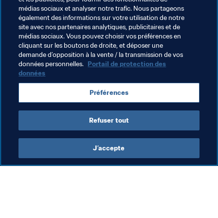
médias sociaux et analyser notre trafic. Nous partageons
également des informations sur votre utilisation de notre
Organisation des compétitions
site avec nos partenaires analytiques, publicitaires et de
médias sociaux. Vous pouvez choisir vos préférences en
Groupe d'Étude Technique (TSG)
cliquant sur les boutons de droite, et déposer une
demande d’opposition à la vente / la transmission de vos
Coupe du Monde de la FIFA 2026™
données personnelles.
Portail de protection des
données
Préférences
Refuser tout
Groupe d’Étude Technique
J’accepte