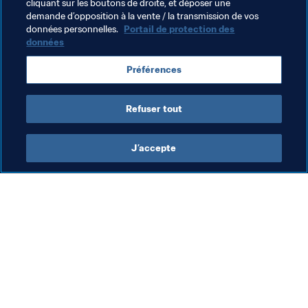
Groupe d'Étude Technique (TSG)
Organisation
cliquant sur les boutons de droite, et déposer une
demande d’opposition à la vente / la transmission de vos
Indonesia
AFC
données personnelles.
Portail de protection des
données
Préférences
Refuser tout
Groupe d'étude technique
J’accepte
Groupe d'Étude Technique (TSG)