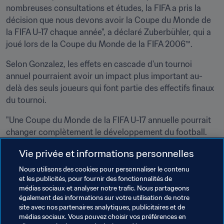
nombreuses consultations et études, la FIFA a pris la 
décision que nous devons avoir la Coupe du Monde de 
la FIFA U-17 chaque année", a déclaré Zuberbühler, qui a 
joué lors de la Coupe du Monde de la FIFA 2006™.
Selon Gonzalez, les effets en cascade d'un tournoi 
annuel pourraient avoir un impact plus important au-
delà des seuls joueurs qui font partie des effectifs finaux 
du tournoi.
"Une Coupe du Monde de la FIFA U-17 annuelle pourrait 
changer complètement le développement du football. 
Cela pourrait faire une différence significative dans le 
Vie privée et informations personnelles
monde entier, pour chaque enfant qui se développe et 
grandit en tant que joueur", a conclu Gonzalez.
Nous utilisons des cookies pour personnaliser le contenu
et les publicités, pour fournir des fonctionnalités de
médias sociaux et analyser notre trafic. Nous partageons
Thèmes en lien
également des informations sur votre utilisation de notre
site avec nos partenaires analytiques, publicitaires et de
médias sociaux. Vous pouvez choisir vos préférences en