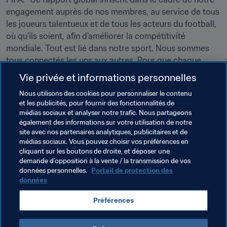
engagement auprès de nos membres, au service de tous 
les joueurs talentueux et de tous les acteurs du football, 
où qu'ils soient, afin d’améliorer la compétitivité 
mondiale. Tout est lié dans notre sport. Nous sommes 
tous connectés les uns aux autres. Pour que chaque 
talent ait sa chance et pour offrir à chacun la meilleure 
Vie privée et informations personnelles
formation possible, nous avons tous notre rôle à jouer", 
Nous utilisons des cookies pour personnaliser le contenu
estime le Président de la FIFA.
et les publicités, pour fournir des fonctionnalités de
médias sociaux et analyser notre trafic. Nous partageons
Vous pouvez dès à présent télécharger le rapport depuis 
également des informations sur votre utilisation de notre
la page consacrée au projet de développement des 
site avec nos partenaires analytiques, publicitaires et de
talents sur 
FIFA.com
. Un PDF interactif est également 
médias sociaux. Vous pouvez choisir vos préférences en
cliquant sur les boutons de droite, et déposer une
disponible.
demande d’opposition à la vente / la transmission de vos
données personnelles.
Portail de protection des
données
Thèmes en lien
Préférences
Développement des talents
Organisation