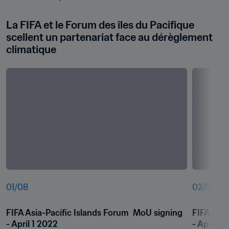
La FIFA et le Forum des îles du Pacifique 
scellent un partenariat face au dérèglement 
climatique
01
/
08
02
/
08
FIFA Asia-Pacific Islands Forum  MoU signing 
FIFA Asia
- April 1 2022
- April 1