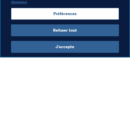
données
New Caledonia
New Zealand
Australia
Préférences
AFC
Refuser tout
J’accepte
L’action de la FIFA
Visitez également
Juridique
Toutes les infos et 
tous les articles
Système de transfert
Rapports et 
Football féminin
documents
Promotion du football
Fondation FIFA
Innovation