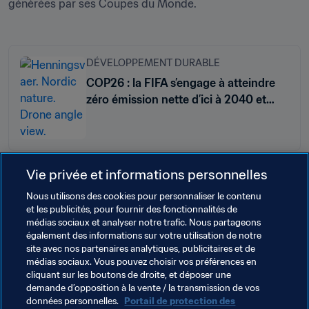
DÉVELOPPEMENT DURABLE
COP26 : la FIFA s’engage à atteindre
zéro émission nette d’ici à 2040 et
lance sa stratégie pour le climat
Vie privée et informations personnelles
Nous utilisons des cookies pour personnaliser le contenu
Thèmes en lien
et les publicités, pour fournir des fonctionnalités de
médias sociaux et analyser notre trafic. Nous partageons
également des informations sur votre utilisation de notre
Développement Durable
Organisation
site avec nos partenaires analytiques, publicitaires et de
médias sociaux. Vous pouvez choisir vos préférences en
Samoa
OFC
Fiji
Vanuatu
Cook Islands
cliquant sur les boutons de droite, et déposer une
demande d’opposition à la vente / la transmission de vos
Solomon Islands
Tonga
Papua New Guinea
données personnelles.
Portail de protection des