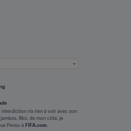
ing
nde
interdiction n'a rien à voir avec son 
 jambes. Moi, de mon côté, je 
ique Penso à 
FIFA.com
. 