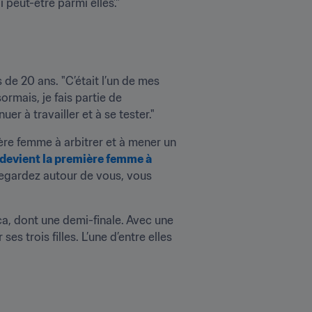
 peut-être parmi elles’."
e 20 ans. "C’était l’un de mes 
rmais, je fais partie de 
uer à travailler et à se tester."
ière femme à arbitrer et à mener un 
e devient la première femme à 
s regardez autour de vous, vous 
, dont une demi-finale. Avec une 
s trois filles. L’une d’entre elles 