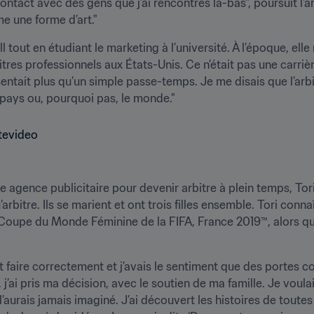
ontact avec des gens que j’ai rencontrés là-bas", poursuit l'arbi
e une forme d’art."
 tout en étudiant le marketing à l’université. À l’époque, elle
arbitres professionnels aux États-Unis. Ce n’était pas une carriè
entait plus qu’un simple passe-temps. Je me disais que l’arb
pays ou, pourquoi pas, le monde."
 agence publicitaire pour devenir arbitre à plein temps, Tori 
u’arbitre. Ils se marient et ont trois filles ensemble. Tori con
 Coupe du Monde Féminine de la FIFA, France 2019™, alors qu’e
t faire correctement et j’avais le sentiment que des portes c
 j’ai pris ma décision, avec le soutien de ma famille. Je voulais
 l’aurais jamais imaginé. J’ai découvert les histoires de toutes