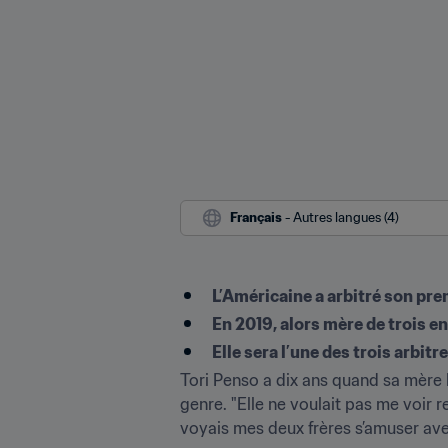
Français
 - Autres langues (4)
L’Américaine a arbitré son pre
En 2019, alors mère de trois en
Elle sera l’une des trois arbi
Tori Penso a dix ans quand sa mère l'
genre. "Elle ne voulait pas me voir 
voyais mes deux frères s’amuser avec 