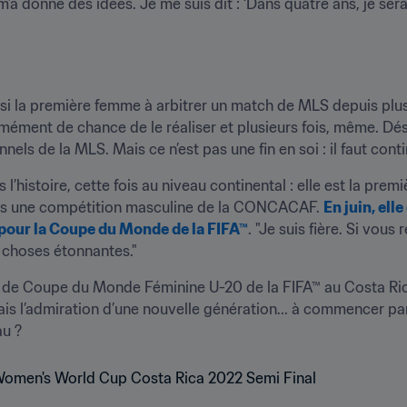
’a donné des idées. Je me suis dit : ‘Dans quatre ans, je serai
i la première femme à arbitrer un match de MLS depuis plus d
normément de chance de le réaliser et plusieurs fois, même. Déso
nels de la MLS. Mais ce n’est pas une fin en soi : il faut contin
’histoire, cette fois au niveau continental : elle est la prem
dans une compétition masculine de la CONCACAF. 
En juin, ell
 pour la Coupe du Monde de la FIFA™
. "Je suis fière. Si vou
 choses étonnantes."
 de Coupe du Monde Féminine U-20 de la FIFA™ au Costa Rica
mais l’admiration d’une nouvelle génération... à commencer par se
u ? 