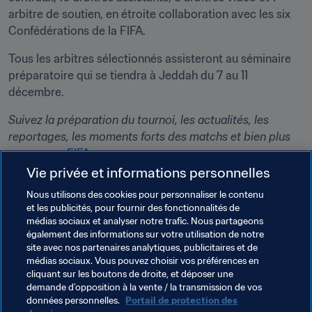
arbitre de soutien, en étroite collaboration avec les six 
Confédérations de la FIFA. 
Tous les arbitres sélectionnés assisteront au séminaire 
préparatoire qui se tiendra à Jeddah du 7 au 11 
décembre. 
Suivez la préparation du tournoi, les actualités, les 
reportages, les moments forts des matchs et bien plus 
encore sur 
FIFA+
.
Vie privée et informations personnelles
Nous utilisons des cookies pour personnaliser le contenu
PDF
et les publicités, pour fournir des fonctionnalités de
médias sociaux et analyser notre trafic. Nous partageons
Liste des officiels de la Coupe du
également des informations sur votre utilisation de notre
Monde des Clubs de la FIFA,
site avec nos partenaires analytiques, publicitaires et de
Arabie Saoudite 2023™
médias sociaux. Vous pouvez choisir vos préférences en
cliquant sur les boutons de droite, et déposer une
demande d’opposition à la vente / la transmission de vos
données personnelles.
Portail de protection des