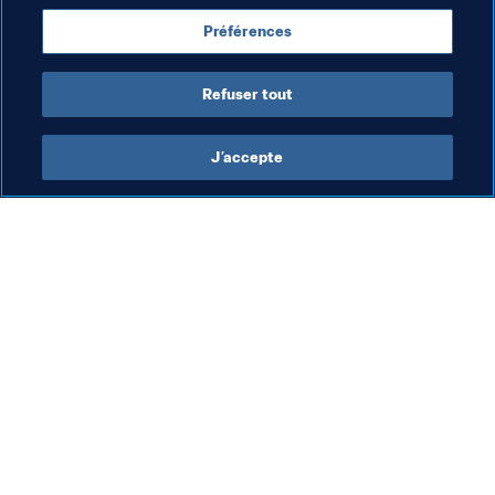
Préférences
Refuser tout
Refereeing
J’accepte
Arbitrage
Arbitrage
Arb