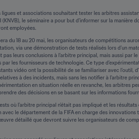
ligues et associations souhaitant tester les arbitres assistan
 (KNVB), le séminaire a pour but d’informer sur la manière do
eront employées.
era du 18 au 20 mai, les organisateurs de compétitions auront 
ation, via une démonstration de tests réalisés lors d’un matc
s leurs conclusions à l’arbitre principal, mais aussi par le b
ar les fournisseurs de technologie. Ce type d’expérimentatio
ants vidéo ont la possibilité de se familiariser avec l’outil, 
latives à des incidents, mais sans les notifier à l’arbitre prin
périmentation en situation réelle en revanche, les arbitres 
de prendre des décisions en se basant sur les informations four
sts où l’arbitre principal n’était pas impliqué et les résulta
n avec le département de la FIFA en charge des innovations t
œuvre détaillé que devront suivre les organisateurs de compét