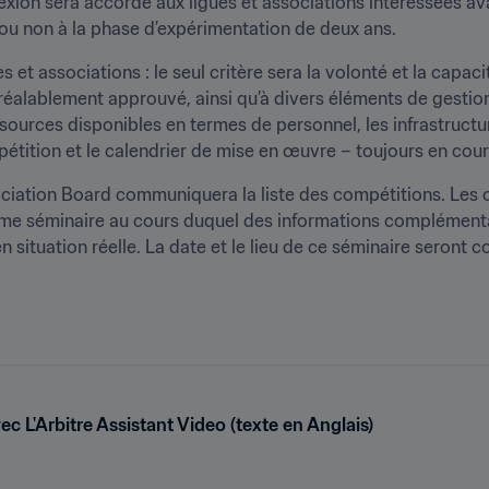
exion sera accordé aux ligues et associations intéressées avan
r ou non à la phase d’expérimentation de deux ans.
s et associations : le seul critère sera la volonté et la capaci
éalablement approuvé, ainsi qu’à divers éléments de gestion 
ssources disponibles en termes de personnel, les infrastruct
pétition et le calendrier de mise en œuvre – toujours en cour
sociation Board communiquera la liste des compétitions. Les 
ème séminaire au cours duquel des informations complémentair
 situation réelle. La date et le lieu de ce séminaire seront
c L'Arbitre Assistant Video (texte en Anglais)