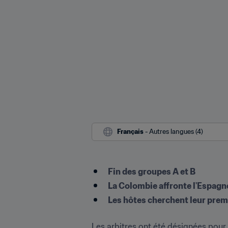
Français
 - Autres langues (4)
Fin des groupes A et B
La Colombie affronte l'Espagn
Les hôtes cherchent leur premi
Les arbitres ont été désignées pour