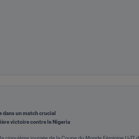
e dans un match crucial
ère victoire contre le Nigeria
 la cinquième journée de la Coupe du Monde Féminine U-17 de