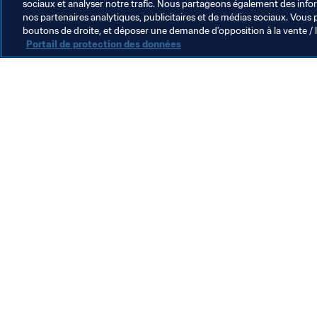
sociaux et analyser notre trafic. Nous partageons également des inform
nos partenaires analytiques, publicitaires et de médias sociaux. Vous 
boutons de droite, et déposer une demande d’opposition à la vente / 
Portail de protection des données
L’action de la FIFA
Juridique
Système de transfert
Football féminin
Promotion du football
Innovation
Développement des talents
Organisation des compétitions
Développement durable
Droits de l'homme et lutte contre la discrimination