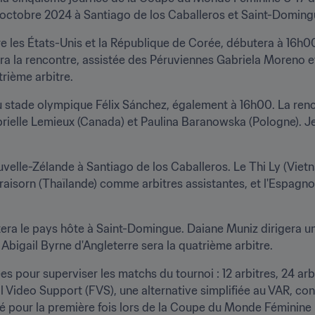
2 octobre 2024 à Santiago de los Caballeros et Saint-Doming
e les États-Unis et la République de Corée, débutera à 16h00
era la rencontre, assistée des Péruviennes Gabriela Moreno e
rième arbitre.
u stade olympique Félix Sánchez, également à 16h00. La renc
ielle Lemieux (Canada) et Paulina Baranowska (Pologne). Jel
uvelle-Zélande à Santiago de los Caballeros. Le Thi Ly (Vietna
isorn (Thaïlande) comme arbitres assistantes, et l'Espagn
ra le pays hôte à Saint-Domingue. Daiane Muniz dirigera un 
Abigail Byrne d'Angleterre sera la quatrième arbitre.
es pour superviser les matchs du tournoi : 12 arbitres, 24 arb
l Video Support (FVS), une alternative simplifiée au VAR, cont
lisé pour la première fois lors de la Coupe du Monde Féminin