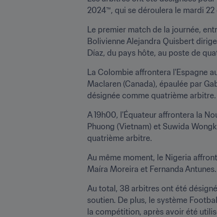
2024™, qui se déroulera le mardi 2
Le premier match de la journée, entr
Bolivienne Alejandra Quisbert dirig
Díaz, du pays hôte, au poste de quat
La Colombie affrontera l'Espagne a
Maclaren (Canada), épaulée par Gabr
désignée comme quatrième arbitre.
A 19h00, l'Équateur affrontera la No
Phuong (Vietnam) et Suwida Wongkra
quatrième arbitre.
Au même moment, le Nigeria affronte
Maíra Moreira et Fernanda Antunes. 
Au total, 38 arbitres ont été désigné
soutien. De plus, le système Footbal
la compétition, après avoir été uti