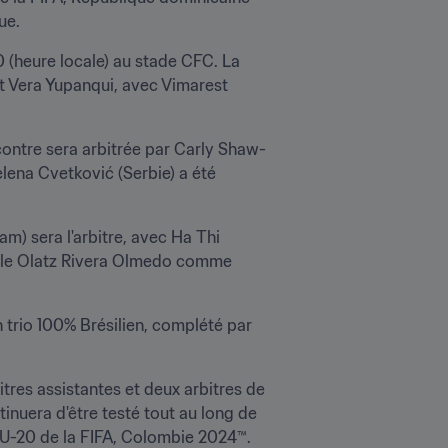
ue.
 (heure locale) au stade CFC. La 
t Vera Yupanqui, avec Vimarest 
ontre sera arbitrée par Carly Shaw-
ena Cvetković (Serbie) a été 
m) sera l'arbitre, avec Ha Thi 
ole Olatz Rivera Olmedo comme 
trio 100% Brésilien, complété par 
itres assistantes et deux arbitres de 
inuera d'être testé tout au long de 
e U-20 de la FIFA, Colombie 2024™.