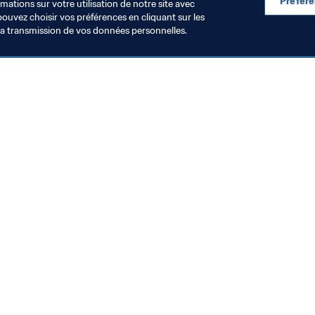
Préfér
ations sur votre utilisation de notre site avec
pouvez choisir vos préférences en cliquant sur les
la transmission de vos données personnelles.
Visitez également
Toutes les infos et tous les articles
Rapports et documents
Fondation FIFA
FIFA Museum
Emplois & Carrières