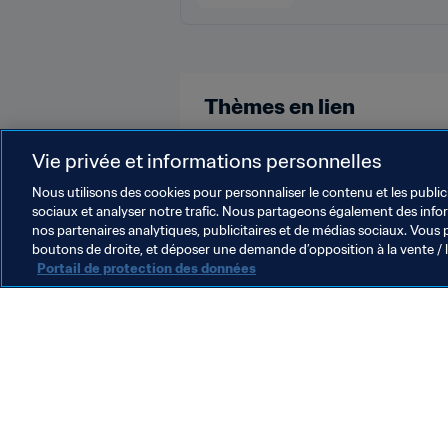
Thèmes en lien
Arbitrage
Organisation
Arg
Vie privée et informations personnelles
Nous utilisons des cookies pour personnaliser le contenu et les public
sociaux et analyser notre trafic. Nous partageons également des inform
nos partenaires analytiques, publicitaires et de médias sociaux. Vous 
boutons de droite, et déposer une demande d’opposition à la vente / 
Portail de protection des données
L’action de la FIFA
Juridique
Système de transfert