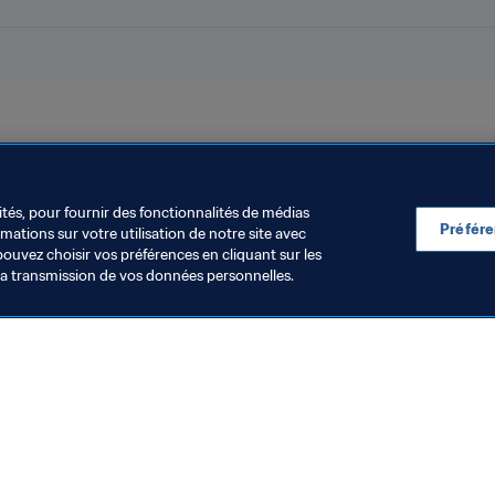
entina
CONMEBOL
ités, pour fournir des fonctionnalités de médias
Préfér
ations sur votre utilisation de notre site avec
pouvez choisir vos préférences en cliquant sur les
la transmission de vos données personnelles.
Visitez également
Toutes les infos et tous les articles
Rapports et documents