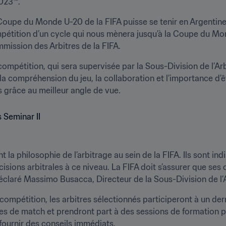
2023™.
upe du Monde U-20 de la FIFA puisse se tenir en Argentine, 
étition d’un cycle qui nous mènera jusqu’à la Coupe du Mond
mmission des Arbitres de la FIFA.
compétition, qui sera supervisée par la Sous-Division de l’Arb
t la compréhension du jeu, la collaboration et l’importance d
s grâce au meilleur angle de vue.
t la philosophie de l’arbitrage au sein de la FIFA. Ils sont in
isions arbitrales à ce niveau. La FIFA doit s’assurer que ses 
éclaré Massimo Busacca, Directeur de la Sous-Division de l’A
compétition, les arbitres sélectionnés participeront à un dern
s de match et prendront part à des sessions de formation pr
 fournir des conseils immédiats.