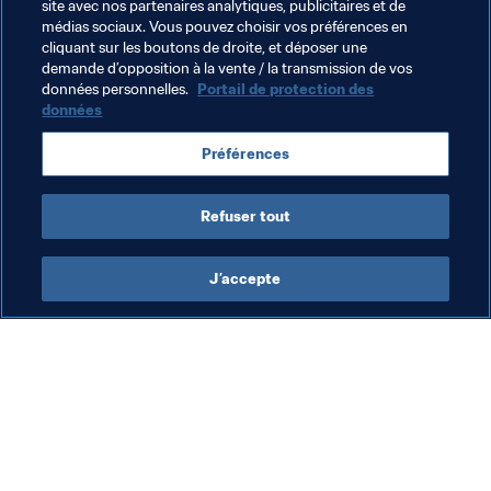
d’entraînement, qui joue un rôle essentiel dans notre 
site avec nos partenaires analytiques, publicitaires et de
fonctionnement. Le soutien de la FIFA a été déterminant 
médias sociaux. Vous pouvez choisir vos préférences en
cliquant sur les boutons de droite, et déposer une
et je crois que le Président de la FIFA en est heureux."
demande d’opposition à la vente / la transmission de vos
données personnelles.
Portail de protection des
données
Thèmes en lien
Préférences
Président de la FIFA
Mozambique
CAF
Refuser tout
J’accepte
L’action de la FIFA
Visitez également
Juridique
Toutes les infos et 
tous les articles
Système de transfert