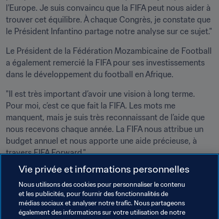
l’Europe. Je suis convaincu que la FIFA peut nous aider à 
trouver cet équilibre. À chaque Congrès, je constate que 
le Président Infantino partage notre analyse sur ce sujet."
Le Président de la Fédération Mozambicaine de Football 
a également remercié la FIFA pour ses investissements 
dans le développement du football en Afrique.
"Il est très important d’avoir une vision à long terme. 
Pour moi, c’est ce que fait la FIFA. Les mots me 
manquent, mais je suis très reconnaissant de l’aide que 
nous recevons chaque année. La FIFA nous attribue un 
budget annuel et nous apporte une aide précieuse, à 
travers FIFA Forward."
Vie privée et informations personnelles
En guise de conclusion, M. Sidat a confié avoir évoqué 
avec le Président de la FIFA plusieurs projets Forward, 
Nous utilisons des cookies pour personnaliser le contenu
et les publicités, pour fournir des fonctionnalités de
concernant notamment des sites en province. "Nous 
médias sociaux et analyser notre trafic. Nous partageons
avons aussi parlé du nouveau centre national 
également des informations sur votre utilisation de notre