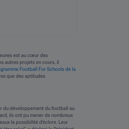
eunes est au cœur des 
 autres projets en cours, il 
gramme Football For Schools de la 
nsi que des aptitudes 
eur du développement du football au 
ward, ils ont pu mener de nombreux 
ux la possibilité d’éclore. Leur 
 être salué", a déclaré le Président 