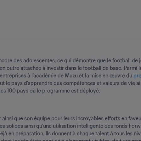
core des adolescentes, ce qui démontre que le football de j
n outre attachée à investir dans le football de base. Parmi les
 entreprises à l’académie de Muzu et la mise en œuvre du 
pro
out le pays d’apprendre des compétences et valeurs de vie ai
n des 100 pays où le programme est déployé.
r ainsi que son équipe pour leurs incroyables efforts en fav
s solides ainsi qu’une utilisation intelligente des fonds For
jà en préparation. Ils donnent à chaque talent à tous les nivea
 dont les résultats sont déjà clairement visibles, doit vraiment