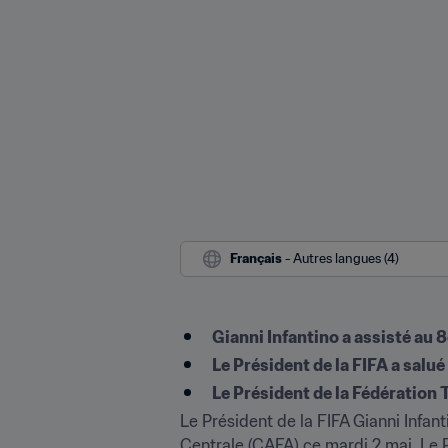
Français
 - Autres langues (4)
Gianni Infantino a assisté au 
Le Président de la FIFA a salué
Le Président de la Fédération 
Le Président de la FIFA Gianni Infant
Centrale (CAFA) ce mardi 2 mai. Le P