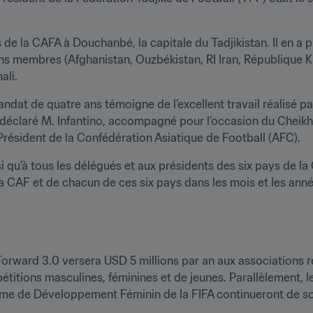
 de la CAFA à Douchanbé, la capitale du Tadjikistan. Il en a p
ns membres (Afghanistan, Ouzbékistan, RI Iran, République Kir
ali.
dat de quatre ans témoigne de l’excellent travail réalisé par
a déclaré M. Infantino, accompagné pour l’occasion du Cheikh
Président de la Confédération Asiatique de Football (AFC).
nsi qu’à tous les délégués et aux présidents des six pays de la 
la CAF et de chacun de ces six pays dans les mois et les année
orward 3.0 versera USD 5 millions par an aux associations r
pétitions masculines, féminines et de jeunes. Parallèlement
mme de Développement Féminin de la FIFA continueront de sout