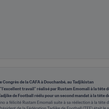
8e Congrès de la CAFA à Douchanbé, au Tadjikistan
 "l’excellent travail" réalisé par Rustam Emomali à la tête 
Tadjike de Football réélu pour un second mandat à la tête 
ino a félicité Rustam Emomali suite à sa réélection à la tête d
résident de la Fédération Tadjike de Football (TFF) était le s