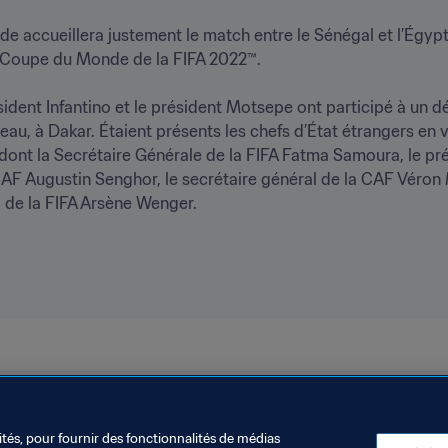
e accueillera justement le match entre le Sénégal et l’Égypt
a Coupe du Monde de la FIFA 2022™.

dent Infantino et le président Motsepe ont participé à un déje
teau, à Dakar. Étaient présents les chefs d’État étrangers en v
 dont la Secrétaire Générale de la FIFA Fatma Samoura, le pré
 CAF Augustin Senghor, le secrétaire général de la CAF Véro
e la FIFA Arsène Wenger.

ion
Organisation
Senegal
CAF
ités, pour fournir des fonctionnalités de médias