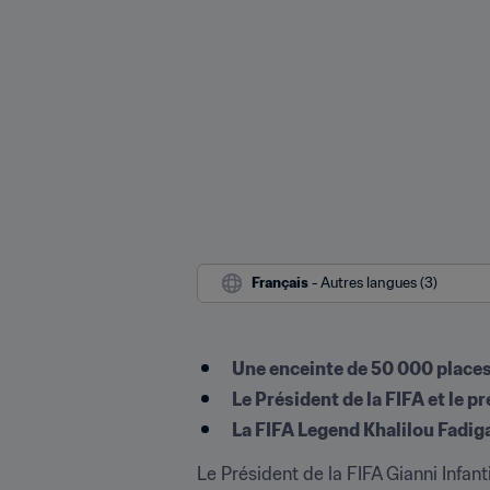
Français
 - Autres langues (3)
Une enceinte de 50 000 places 
Le Président de la FIFA et le p
La FIFA Legend Khalilou Fadiga
Le Président de la FIFA Gianni Infan