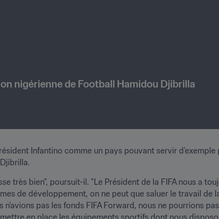
ion nigérienne de Football Hamidou Djibrilla
 Président Infantino comme un pays pouvant servir d'exemple 
ibrilla. 
se très bien", poursuit-il. "Le Président de la FIFA nous a tou
rmes de développement, on ne peut que saluer le travail de la 
us n'avions pas les fonds FIFA Forward, nous ne pourrions pas
u mettre en place les équipements sportifs dont nous disposo