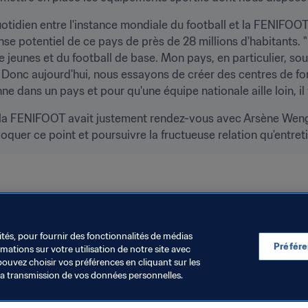
otidien entre l'instance mondiale du football et la FENIFOOT q
nse potentiel de ce pays de près de 28 millions d'habitants.
eunes et du football de base. Mon pays, en particulier, souff
Donc aujourd'hui, nous essayons de créer des centres de for
nne dans un pays et pour qu'une équipe nationale aille loin, il
de la FENIFOOT avait justement rendez-vous avec Arsène Wen
quer ce point et poursuivre la fructueuse relation qu'entretie
IFA
Organisation
Organisation
Niger
CAF
ités, pour fournir des fonctionnalités de médias
Préfér
ations sur votre utilisation de notre site avec
pouvez choisir vos préférences en cliquant sur les
la transmission de vos données personnelles.