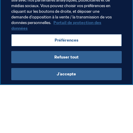
site avec nos partenaires analytiques, publicitaires et de
médias sociaux. Vous pouvez choisir vos préférences en
FIFA Forward
Président de la FIFA
cliquant sur les boutons de droite, et déposer une
demande d’opposition à la vente / la transmission de vos
Organisation
Organisation
Togo
CAF
données personnelles.
Portail de protection des
données
Préférences
Refuser tout
Président
J’accepte
Président de la FIFA
Président
Org
Le
pa