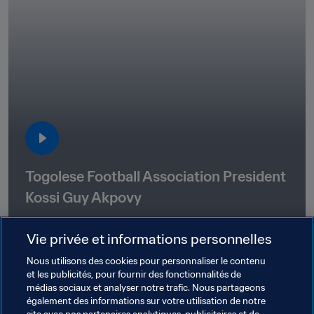
Togolese Football Association President 
Kossi Guy Akpovy
02:04
7 août 2024
Vie privée et informations personnelles
Nous utilisons des cookies pour personnaliser le contenu
et les publicités, pour fournir des fonctionnalités de
médias sociaux et analyser notre trafic. Nous partageons
Thèmes en lien
également des informations sur votre utilisation de notre